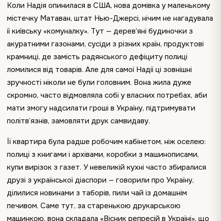
Коли Надія опинилася в США, нова домівка у маленькому
містечку Матаван, штат Нью-Джерсі, нічим не нагадувала
її київську «комуналку». Тут — дерев’яні будиночки з
акуратними газонами, сусіди з різних країн, продуктові
крамниці, де замість радянського дефіциту полиці
ломилися від товарів. Але для самої Надії ці зовнішні
зручності ніколи не були головним. Вона жила дуже
скромно, часто відмовляла собі у власних потребах, аби
мати змогу надсилати гроші в Україну, підтримувати
політв’язнів, замовляти друк самвидаву.
Її квартира була радше робочим кабінетом, ніж оселею:
полиці з книгами і архівами, коробки з машинописами,
купи вирізок з газет. У невеликій кухні часто збиралися
друзі з української діаспори — говорили про Україну,
ділилися новинами з таборів, пили чай із домашнім
печивом. Саме тут, за старенькою друкарською
машинкою, вона складала «Вісник репресій в Україні», що