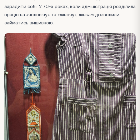
зарадити собі. У 70-х роках, коли адміністрація розділила
працю на «чоловічу» та «жіночу», жінкам дозволили
займатись вишивкою.