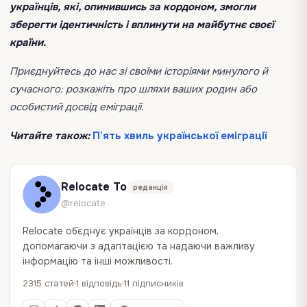
українців, які, опинившись за кордоном, змогли
зберегти ідентичність і вплинути на майбутнє своєї
країни.
Приєднуйтесь до нас зі своїми історіями минулого й
сучасного: розкажіть про шляхи ваших родин або
особистий досвід еміграції.
Читайте також:
П’ять хвиль української еміграції
Relocate To
редакція
@relocate
Relocate об`єднує українців за кордоном,
допомагаючи з адаптацією та надаючи важливу
інформацію та інші можливості.
2315 статей
1 відповідь
11 підписників