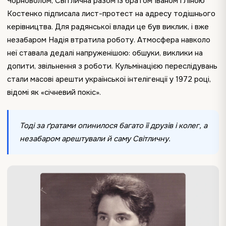
Чорноволом, Світлична разом із братом Іваном і Ліною
Костенко підписала лист-протест на адресу тодішнього
керівництва. Для радянської влади це був виклик, і вже
незабаром Надія втратила роботу. Атмосфера навколо
неї ставала дедалі напруженішою: обшуки, виклики на
допити, звільнення з роботи. Кульмінацією переслідувань
стали масові арешти української інтелігенції у 1972 році,
відомі як «січневий покіс».
Тоді за ґратами опинилося багато її друзів і колег, а
незабаром арештували й саму Світличну.