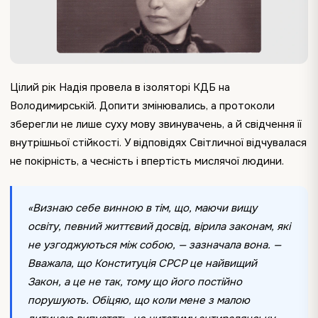
Цілий рік Надія провела в ізоляторі КДБ на
Володимирській. Допити змінювались, а протоколи
зберегли не лише суху мову звинувачень, а й свідчення її
внутрішньої стійкості. У відповідях Світличної відчувалася
не покірність, а чесність і впертість мислячої людини.
«Визнаю себе винною в тім, що, маючи вищу
освіту, певний життєвий досвід, вірила законам, які
не узгоджуються між собою, — зазначала вона. —
Вважала, що Конституція СРСР це найвищий
Закон, а це не так, тому що його постійно
порушують. Обіцяю, що коли мене з малою