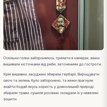
Оскільки голки заборонялось тримати в камерах, жінки
вишивали кісточками від риби, заточеними до гостроти.
Крім вишивки, засуджені збирали гербарії. Вирощувати
овочі та зелень було заборонено, та жінки прагнули
знайти бодай якусь користь у довколишній природі:
збирали трави, сушили рослини, складали їх у невеликі
зошити.