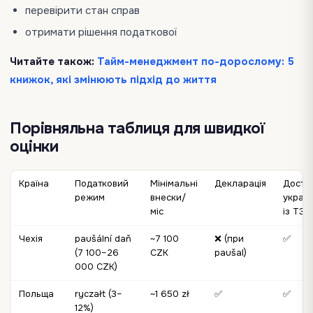
перевірити стан справ
отримати рішення податкової
Читайте також:
Тайм-менеджмент по-дорослому: 5
книжок, які змінюють підхід до життя
Порівняльна таблиця для швидкої
оцінки
Країна
Податковий
Мінімальні
Декларація
Досту
режим
внески/
україн
міс
із ТЗ
Чехія
paušální daň
~7 100
❌ (при
✅
(7 100–26
CZK
paušal)
000 CZK)
Польща
ryczałt (3–
~1 650 zł
✅
✅
12%)