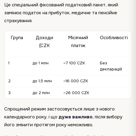
Це спеціальний фіксований податковий пакет, який
замінює податок на прибуток, медичне та пенсійне
страхування.
Група
Доходи
Місячний
Особливості
(CZK
платіж
1
до 1 млн
~7 100 CZK
Без
декларацій
2
до 1,5 млн
~16 000 CZK
3
до 2 млн
~26 000 CZK
Спрощений режим застосовується лише з нового
календарного року, і що
дуже важливо
, після вибору
його змінити протягом року неможливо.