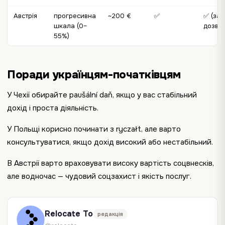
Австрія
прогресивна
~200 €
✅
✅ (за
шкала (0–
дозво
55%)
Поради українцям-початківцям
У Чехії обирайте paušální daň, якщо у вас стабільний
дохід і проста діяльність.
У Польщі корисно починати з ryczałt, але варто
консультуватися, якщо дохід високий або нестабільний.
В Австрії варто враховувати високу вартість соцвнесків,
але водночас — чудовий соцзахист і якість послуг.
Relocate To
редакція