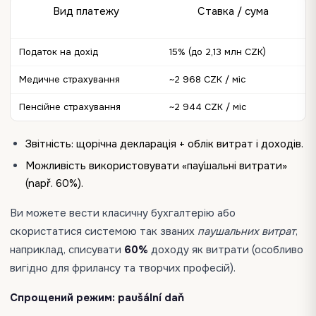
Вид платежу
Ставка / сума
Податок на дохід
15% (до 2,13 млн CZK)
Медичне страхування
~2 968 CZK / міс
Пенсійне страхування
~2 944 CZK / міс
Звітність: щорічна декларація + облік витрат і доходів.
Можливість використовувати «пау́шальні витрати»
(např. 60%).
Ви можете вести класичну бухгалтерію або
скористатися системою так званих
паушальних витрат
,
наприклад, списувати
60%
доходу як витрати (особливо
вигідно для фрилансу та творчих професій).
Спрощений режим: paušální daň