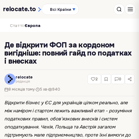
relocate
.to
Всі Країни
▼
›
Статті
Європа
Де відкрити ФОП за кордоном
вигідніше: повний гайд по податках
і внесках
relocate
2
0
редакція
8 місяців тому
5 хв
940
Відкрити бізнес у ЄС для українців цілком реально, але
між наміром і стартом лежить важливий етап - розуміння
податкових правил, обов’язкових внесків і систем
оподаткування. Чехія, Польща та Австрія загалом
підтримують мале підприємництво, проте їхні вимоги до