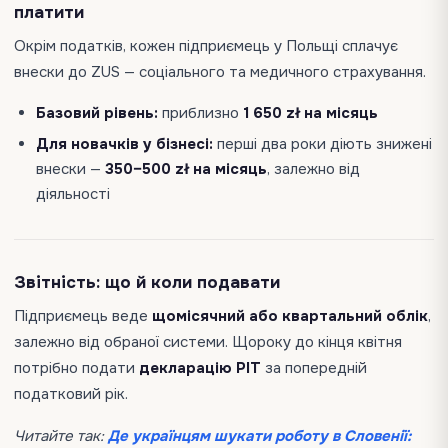
платити
Окрім податків, кожен підприємець у Польщі сплачує
внески до ZUS — соціального та медичного страхування.
Базовий рівень:
приблизно
1 650 zł на місяць
Для новачків у бізнесі:
перші два роки діють знижені
внески —
350–500 zł на місяць
, залежно від
діяльності
Звітність: що й коли подавати
Підприємець веде
щомісячний або квартальний облік
,
залежно від обраної системи. Щороку до кінця квітня
потрібно подати
декларацію PIT
за попередній
податковий рік.
Читайте так:
Де українцям шукати роботу в Словенії: