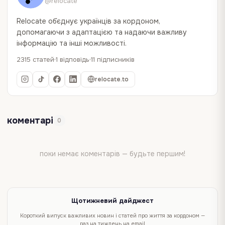
@relocate
Relocate об`єднує українців за кордоном,
допомагаючи з адаптацією та надаючи важливу
інформацію та інші можливості.
2315 статей
1 відповідь
11 підписників
relocate.to
коментарі
0
поки немає коментарів — будьте першим!
Щотижневий дайджест
Короткий випуск важливих новин і статей про життя за кордоном —
раз на тиждень на email