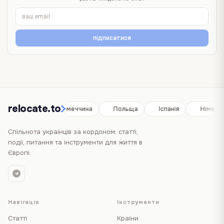
підписатися
relocate.to
Іспанія
Німеччина
Польща
Іспанія
Німеччи
Спільнота українців за кордоном: статті,
події, питання та інструменти для життя в
Європі.
Навігація
Інструменти
Статті
Країни