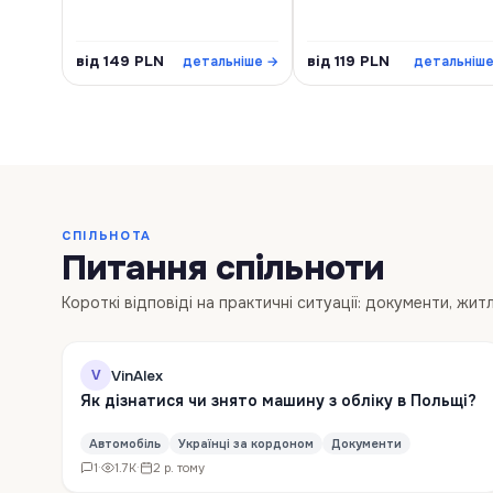
від 149 PLN
від 119 PLN
детальніше →
детальніш
СПІЛЬНОТА
Питання спільноти
Короткі відповіді на практичні ситуації: документи, жит
VinAlex
V
Як дізнатися чи знято машину з обліку в Польщі?
Автомобіль
Українці за кордоном
Документи
1
·
1.7K
·
2 р. тому