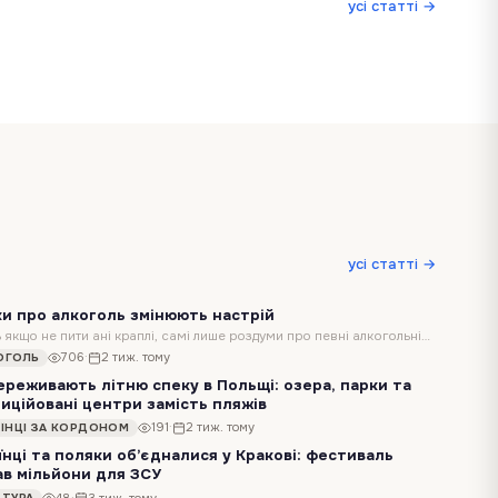
усі статті →
правила праці для працівників
1.5K
·
2 міс. тому
БІЗНЕС
237
·
7 міс. тому
БІЗНЕС
усі статті →
и про алкоголь змінюють настрій
Навіть якщо не пити ані краплі, самі лише роздуми про певні алкогольні напої здатні впливати на емоційний стан та світогляд людини. Таких висновків дійшли…
706
·
2 тиж. тому
ОГОЛЬ
ереживають літню спеку в Польщі: озера, парки та
иційовані центри замість пляжів
Ще кілька років тому польське літо асоціювалося радше з мінливою погодою, ніж із тривалою спекою. Тепер дні, коли розпечений асфальт віддає тепло навіть…
191
·
2 тиж. тому
АЇНЦІ ЗА КОРДОНОМ
їнці та поляки об’єдналися у Кракові: фестиваль
ав мільйони для ЗСУ
5 липня у Кракові відбувся благодійний Gremi Borsch Fest — один з найбільших фестивалів української культури у Польщі. За один день гості заходу задонатили на…
48
·
3 тиж. тому
ЬТУРА