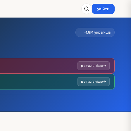
увійти
~1.8M українців
детальніше
→
детальніше
→