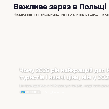
Важливе зараз в Польщі
Найцікавіші та найкорисніші матеріали від редакції та с
Чому 2026 рік найкращий для 
туристів і нижчі ціни, ніж у 202
273
·
сьогодні
ДОЗВІЛЛЯ