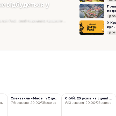
не відбудеться у
Поль
под
ДОЗ
Український культурно-благодійний фестиваль Gremi Borsch Fest , який планували провести у Варшаві, цього року не відбудеться. Організатори повідомили, що після…
У Кр
куль
ДОЗ
Спектакль «Made in Одесса»! Вроцлав!
СКАЙ. 25 років на сцені! Вроцлав!
КОНЦЕРТ
КОНЦЕРТ
нь
8 вересня
· 20:00
Вроцлав
13 вересня
· 20:00
Вроцлав