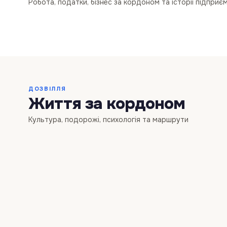
Робота, податки, бізнес за кордоном та історії підприє
біженців
отриман
2.8K
·
2 дн. тому
БІЗНЕС
БІЗНЕС
1.8K
·
5 міс. тому
ЖИТЛО
БІЗНЕС
ДОЗВІЛЛЯ
Життя за кордоном
Культура, подорожі, психологія та маршрути