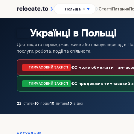
relocate
.to
Статті
Питання
По
Польща
▼
Українці в Польщі
Для тих, хто переїжджає, живе або планує переїзд в Пол
послуги, робота, події та спільнота.
ЄС може обмежити тимчасови
ТИМЧАСОВИЙ ЗАХИСТ
ЄС продовжив тимчасовий за
ТИМЧАСОВИЙ ЗАХИСТ
22
статей
10
подій
10
питань
10
відео
АКТУАЛЬНЕ