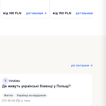
від 165 PLN
від 150 PLN
ві
детальніше →
детальніше →
усі питання →
VinAlex
V
Де живуть українські біженці у Польщі?
Житло
Українці за кордоном
0
·
1.6K
·
2 р. тому