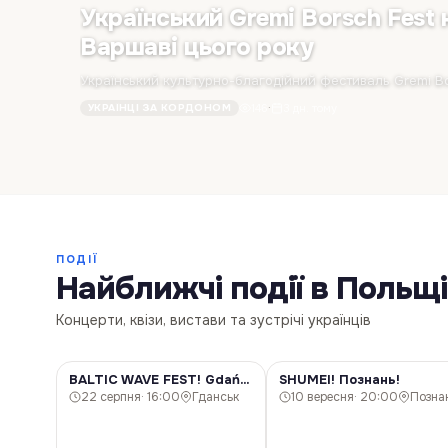
Український Gremi Borsch Fest 
Варшаві цього року
146
·
3 дн. тому
УКРАЇНЦІ ЗА КОРДОНОМ
ПОДІЇ
Найближчі події в Польщі
Концерти, квізи, вистави та зустрічі українців
BALTIC WAVE FEST! Gdańsk!
SHUMEI! Познань!
КОНЦЕРТ
КОНЦЕРТ
22 серпня
· 16:00
Гданськ
10 вересня
· 20:00
Позна