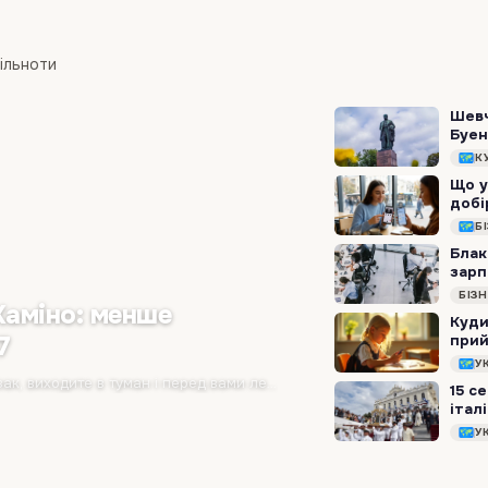
пільноти
Шевч
Буен
К
Що у
добі
Б
Блак
зарп
БІЗ
Каміно: менше
Куди
7
прий
розр
У
Ви прокидаєтесь о 5:30 ранку в темряві, надягаєте рюкзак, виходите в туман і перед вами лежать 25 кілометрів лісових стежок, перевалів та середньовічних сіл. І…
15 с
італ
У