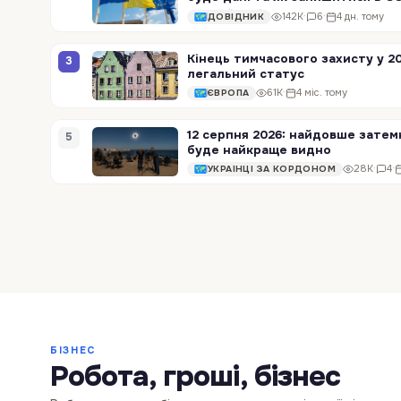
142K
·
6
·
4 дн. тому
ДОВІДНИК
Кінець тимчасового захисту у 20
3
легальний статус
61K
·
4 міс. тому
ЄВРОПА
12 серпня 2026: найдовше затем
5
буде найкраще видно
28K
·
4
·
УКРАЇНЦІ ЗА КОРДОНОМ
БІЗНЕС
Блакитна карта ЄС у Польщі:
Як відк
Робота, гроші, бізнес
У Польщі підписано новий
критерії, мінімальна зарплата
2026 ро
закон про захист українських
У Польщ
та потрібні документи
українц