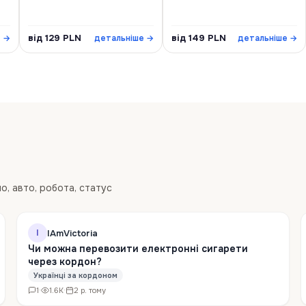
від 129 PLN
від 149 PLN
е →
детальніше →
детальніше →
ло, авто, робота, статус
IAmVictoria
I
Чи можна перевозити електронні сигарети
через кордон?
Українці за кордоном
1
·
1.6K
·
2 р. тому