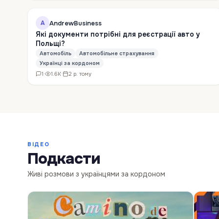
AndrewBusiness
A
Які документи потрібні для реєстрації авто у
Польщі?
Автомобіль
Автомобільне страхування
Українці за кордоном
1
·
1.6K
·
2 р. тому
ВІДЕО
Подкасти
Живі розмови з українцями за кордоном