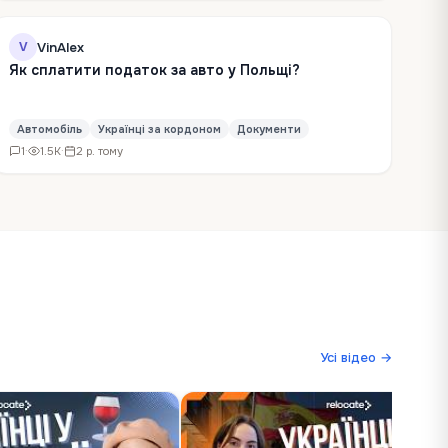
VinAlex
V
Як сплатити податок за авто у Польщі?
Автомобіль
Українці за кордоном
Документи
1
·
1.5K
·
2 р. тому
Усі відео →