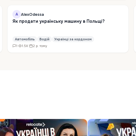
AlexOdessa
A
Як продати українську машину в Польщі?
Автомобіль
Водій
Українці за кордоном
1
·
1.5K
·
2 р. тому