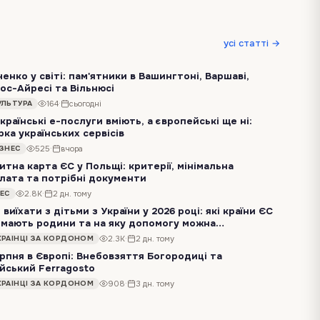
усі статті →
енко у світі: пам'ятники в Вашингтоні, Варшаві,
ос-Айресі та Вільнюсі
Шевченко давно вийшов за межі українського класу, шкільного портрета і березневих читань. Він стоїть у Вашингтоні, дивиться на місто у Вільнюсі, має своє місце…
164
·
сьогодні
УЛЬТУРА
країнські e-послуги вміють, а європейські ще ні:
рка українських сервісів
Українці, які переїжджають до країн ЄС, нерідко дивуються не технологіям, а простим побутовим речам, які робляться за кілька хвилин в Україні, але займають…
525
·
вчора
ІЗНЕС
итна карта ЄС у Польщі: критерії, мінімальна
лата та потрібні документи
Для висококваліфікованих іноземців, зокрема і для українців, що перебувають у Польщі на підставі тимчасового захисту, Niebieska Karta UE залишається одним із…
2.8K
·
2 дн. тому
НЕС
 виїхати з дітьми з України у 2026 році: які країни ЄС
мають родини та на яку допомогу можна
аховувати
Через посилення обстрілів і побоювання щодо наступної зими дедалі більше українських жінок знову розглядають тимчасовий виїзд за кордон. Для когось це буде…
2.3K
·
2 дн. тому
КРАЇНЦІ ЗА КОРДОНОМ
ерпня в Європі: Внебовзяття Богородиці та
ійський Ferragosto
15 серпня в багатьох європейських країнах зачиняються державні установи й банки, транспорт переходить на святковий розклад, а в туристичних містах ресторани та…
908
·
3 дн. тому
КРАЇНЦІ ЗА КОРДОНОМ