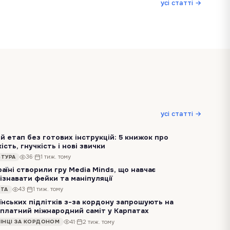
усі статті →
303
·
5 міс. тому
БІЗНЕС
усі статті →
й етап без готових інструкцій: 5 книжок про
кість, гнучкість і нові звички
Життя рідко змінюється за планом. Переїзд, нова робота, незнайоме середовище чи просто початок нового етапу потребують не лише сміливості, а й уміння…
36
·
1 тиж. тому
ЬТУРА
раїні створили гру Media Minds, що навчає
ізнавати фейки та маніпуляції
В Україні презентували інтерактивну гру Media Minds, яка допомагає підліткам і молоді навчитися розпізнавати маніпуляції та безпечніше поводитися в цифровому…
43
·
1 тиж. тому
ІТА
їнських підлітків з-за кордону запрошують на
платний міжнародний саміт у Карпатах
Українська молодь віком від 13 до 17 років, яка проживає за межами України, може податися на міжнародний саміт HOMECOMING від програми «Залізна Зміна». Захід…
41
·
2 тиж. тому
АЇНЦІ ЗА КОРДОНОМ