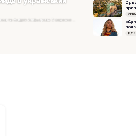
ийде в український
Одес
прив
УКР
Історична драма «Дисидент» режисерів Станіслава Гуренка та Андрія Алфьорова 3 вересня 2026 року вийде в широкий український прокат. Дистриб’ютором стрічки…
«Суп
пока
ДОЗ