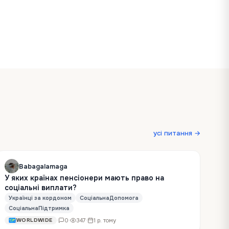
усі питання →
Babagalamaga
У яких країнах пенсіонери мають право на
соціальні виплати?
Українці за кордоном
СоціальнаДопомога
СоціальнаПідтримка
·
0
·
347
·
1 р. тому
WORLDWIDE