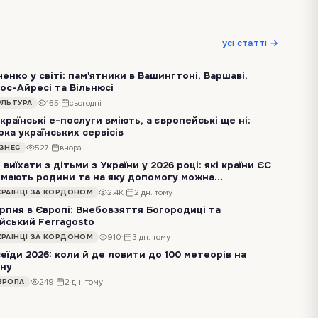
усі статті →
енко у світі: пам'ятники в Вашингтоні, Варшаві,
ос-Айресі та Вільнюсі
Шевченко давно вийшов за межі українського класу, шкільного портрета і березневих читань. Він стоїть у Вашингтоні, дивиться на місто у Вільнюсі, має своє місце…
165
·
сьогодні
УЛЬТУРА
країнські e-послуги вміють, а європейські ще ні:
рка українських сервісів
Українці, які переїжджають до країн ЄС, нерідко дивуються не технологіям, а простим побутовим речам, які робляться за кілька хвилин в Україні, але займають…
527
·
вчора
ІЗНЕС
 виїхати з дітьми з України у 2026 році: які країни ЄС
мають родини та на яку допомогу можна
аховувати
Через посилення обстрілів і побоювання щодо наступної зими дедалі більше українських жінок знову розглядають тимчасовий виїзд за кордон. Для когось це буде…
2.4K
·
2 дн. тому
КРАЇНЦІ ЗА КОРДОНОМ
ерпня в Європі: Внебовзяття Богородиці та
ійський Ferragosto
15 серпня в багатьох європейських країнах зачиняються державні установи й банки, транспорт переходить на святковий розклад, а в туристичних містах ресторани та…
910
·
3 дн. тому
КРАЇНЦІ ЗА КОРДОНОМ
еїди 2026: коли й де ловити до 100 метеорів на
ну
У ніч із 12 на 13 серпня небо перетнуть десятки яскравих метеорів, а деякі залишатимуть по собі світні сліди. Цьогорічні Персеїди обіцяють бути особливо…
249
·
2 дн. тому
ВРОПА