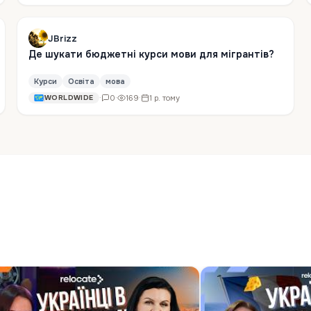
JBrizz
Де шукати бюджетні курси мови для мігрантів?
Курси
Освіта
мова
·
0
·
169
·
1 р. тому
WORLDWIDE