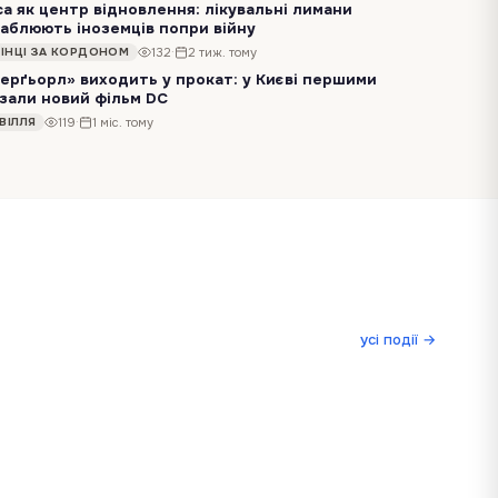
а як центр відновлення: лікувальні лимани
аблюють іноземців попри війну
Україна сьогодні навряд чи першою спадає на думку, коли говорять про велнес-туризм. Бо у звичній туристичній уяві відновлення має геть&nbsp; інші декорації і у…
132
·
2 тиж. тому
АЇНЦІ ЗА КОРДОНОМ
ерґьорл» виходить у прокат: у Києві першими
зали новий фільм DC
У київському кінотеатрі «Планета кіно» в River Mall 23 червня відбувся ексклюзивний допрем’єрний показ фантастичного екшену «Суперґьорл» від DC Studios.…
119
·
1 міс. тому
ВІЛЛЯ
усі події →