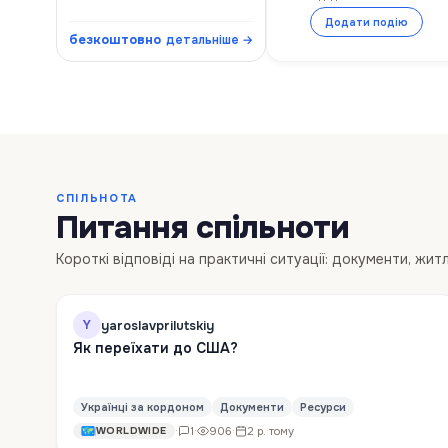
Додати подію
безкоштовно
детальніше →
СПІЛЬНОТА
Питання спільноти
Короткі відповіді на практичні ситуації: документи, жит
yaroslavprilutskiy
Y
Як переїхати до США?
Українці за кордоном
Документи
Ресурси
·
1
·
906
·
2 р. тому
WORLDWIDE