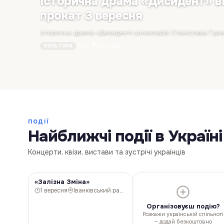
Історична драма «Дисидент» в
прокат 3 вересня
22
·
4 дн. тому
КУЛЬТУРА
ПОДІЇ
Найближчі події в Україні
Концерти, квізи, вистави та зустрічі українців
«Залізна Зміна»
КУЛЬТУРА
1 вересня
Іванківський район
Організовуєш подію?
Розкажи українській спільноті
— додай безкоштовно