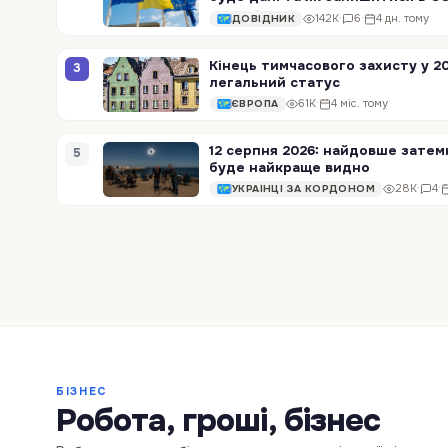
142K
·
6
·
4 дн. тому
ДОВІДНИК
Кінець тимчасового захисту у 20
3
легальний статус
61K
·
4 міс. тому
ЄВРОПА
12 серпня 2026: найдовше затем
5
буде найкраще видно
28K
·
4
·
УКРАЇНЦІ ЗА КОРДОНОМ
БІЗНЕС
Від професійного вигорання до
Українц
Робота, гроші, бізнес
ягідного бізнесу: історія
податис
фермерки з Миргорода
навчанн