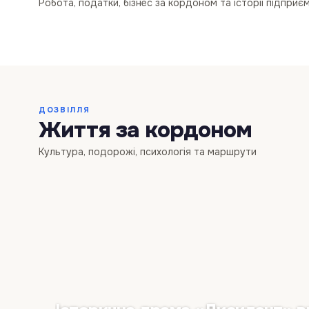
Робота, податки, бізнес за кордоном та історії підприє
595
·
1 тиж. тому
БІЗНЕС
БІЗНЕС
ДОЗВІЛЛЯ
Життя за кордоном
Культура, подорожі, психологія та маршрути