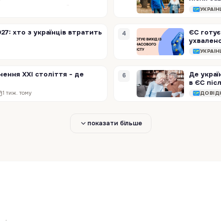
Європейський Союз готується ще на рік продовжити тимчасовий захист для людей, які виїхали з України через повномасштабну війну. Новою кінцевою датою має стати…
УКРАЇ
27: хто з українців втратить
ЄС готує
4
ухвален
Коли у лютому 2022 року Рада ЄС активувала Директиву про тимчасовий захист, це було безпрецедентне рішення, адже вперше за двадцять три роки існування…
УКРАЇ
нення XXI століття - де
Де украї
6
в ЄС піс
Уранці 12 серпня 2026 року тінь Місяця пройде через Атлантику, південь Іспанії, Північну Африку й Аравійський півострів. У вузькій смузі на землі на кілька…
1 тиж. тому
ДОВІД
показати більше
і з-за кордону можуть
я на грант для
У Польщі дорожчає прої
я до 10 липня
трасою А2 — деталі