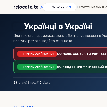
relocate
.to
Статті
Питання
По
Україна
▼
Українці в Україні
Для тих, хто переїжджає, живе або планує переїзд в Укра
послуги, робота, події та спільнота.
ЄС може обмежити тимчасови
ТИМЧАСОВИЙ ЗАХИСТ
ЄС продовжив тимчасовий за
ТИМЧАСОВИЙ ЗАХИСТ
23
статей
1
подій
10
відео
АКТУАЛЬНЕ