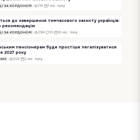
Тимчасовий захист для українців у ЄС наразі діє до 4 березня 2027 року. Європейська комісія запропонувала продовжити його ще на рік — до 4 березня 2028 року.…
71K
·
1 міс. тому
НЦІ ЗА КОРДОНОМ
ться до завершення тимчасового захисту українців:
о рекомендацію
Сьогодні Рада ЄС узгодила спільні рамки для поступового виходу з режиму тимчасового захисту українців та переходу до інших форм легального проживання. Документ…
29K
·
10
·
10 міс. тому
НЦІ ЗА КОРДОНОМ
нським пенсіонерам буде простіше легалізуватися
ля 2027 року
Тимчасовий захист діє щонайменше до березня 2027 року, але далі не всі шляхи однаково відкриті. Для людей старшого віку без роботи в ЄС існує вузький, але…
20K
·
2 міс. тому
НИК
зд
Партія Reform UK оголосила
план боротьби з мігрантами