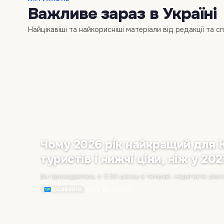
Важливе зараз в Україні
Найцікавіші та найкорисніші матеріали від редакції та с
Чому 2026 рік найкращий для 
туристів і нижчі ціни, ніж у 202
275
·
сьогодні
ДОЗВІЛЛЯ