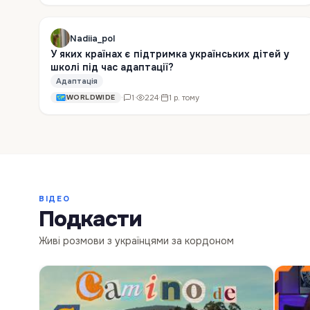
Nadiia_pol
У яких країнах є підтримка українських дітей у
школі під час адаптації?
Адаптація
·
1
·
224
·
1 р. тому
WORLDWIDE
ВІДЕО
Подкасти
Живі розмови з українцями за кордоном