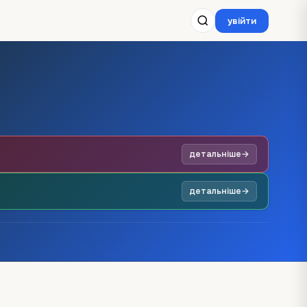
увійти
детальніше
→
детальніше
→