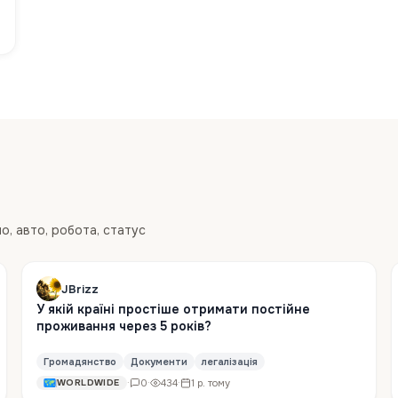
ло, авто, робота, статус
JBrizz
У якій країні простіше отримати постійне
проживання через 5 років?
Громадянство
Документи
легалізація
·
0
·
434
·
1 р. тому
WORLDWIDE