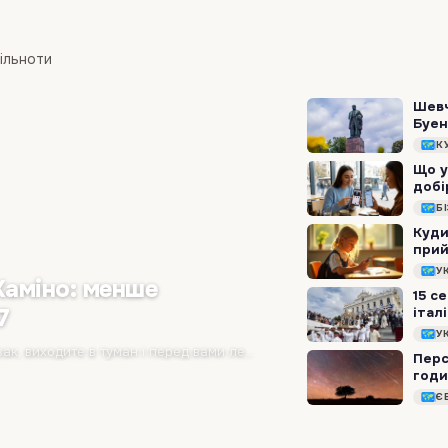
пільноти
Шевч
Буен
К
Що у
добі
Б
Куди
прий
розр
У
Каміно: менше
15 с
7
італ
У
Ви прокидаєтесь о 5:30 ранку в темряві, надягаєте рюкзак, виходите в туман і перед вами лежать 25 кілометрів лісових стежок, перевалів та середньовічних сіл. І…
Перс
годи
Є