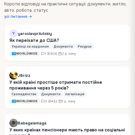
Короткі відповіді на практичні ситуації: документи, житло,
авто, робота, статус
усі питання →
yaroslavprilutskiy
Y
Як переїхати до США?
Українці за кордоном
Документи
Ресурси
·
1
·
906
·
2 р. тому
WORLDWIDE
JBrizz
У якій країні простіше отримати постійне
проживання через 5 років?
Громадянство
Документи
легалізація
·
0
·
432
·
1 р. тому
WORLDWIDE
Babagalamaga
У яких країнах пенсіонери мають право на соціальні