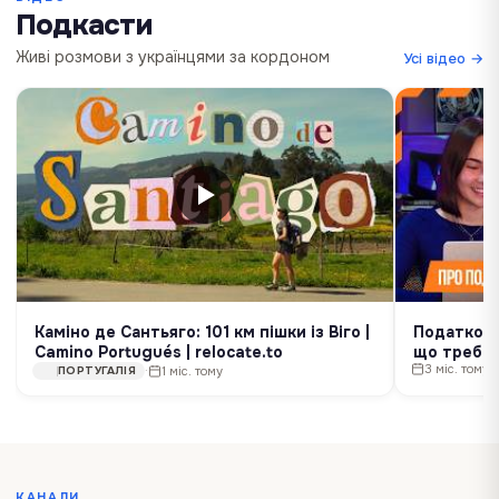
Подкасти
Живі розмови з українцями за кордоном
Усі відео →
Каміно де Сантьяго: 101 км пішки із Віго |
Податкове
Camino Portugués | relocate.to
що треба 
3 міс. тому
Лисенко | 
·
1 міс. тому
ПОРТУГАЛІЯ
КАНАЛИ