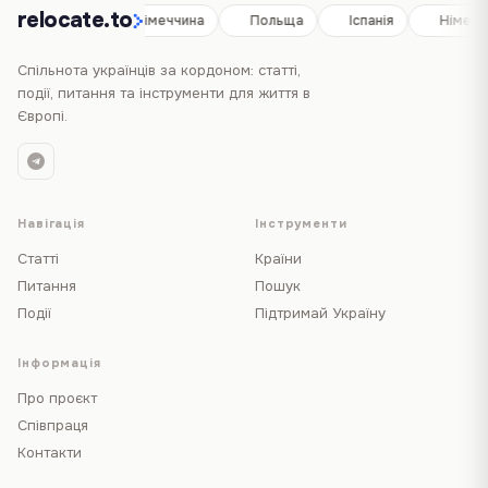
relocate.to
Іспанія
Німеччина
Польща
Іспанія
Німечч
Спільнота українців за кордоном: статті,
події, питання та інструменти для життя в
Європі.
Навігація
Інструменти
Статті
Країни
Питання
Пошук
Події
Підтримай Україну
Інформація
Про проєкт
Співпраця
Контакти