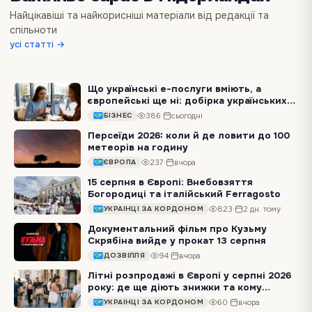
на яку допомогу можна розраховувати
Найцікавіші та найкорисніші матеріали від редакції та
Через посилення обстрілів і побоювання щодо наступної зими дедалі більше українських жінок знову розглядають тимчасовий виїзд за кордон. Для когось це буде…
спільноти
усі статті →
2K
·
вчора
УКРАЇНЦІ ЗА КОРДОНОМ
Що українські e-послуги вміють, а
європейські ще ні: добірка українських
сервісів
Українці, які переїжджають до країн ЄС, нерідко дивуються не технологіям, а простим побутовим речам, які робляться за кілька хвилин в Україні, але займають…
386
·
сьогодні
БІЗНЕС
Персеїди 2026: коли й де ловити до 100
метеорів на годину
У ніч із 12 на 13 серпня небо перетнуть десятки яскравих метеорів, а деякі залишатимуть по собі світні сліди. Цьогорічні Персеїди обіцяють бути особливо…
237
·
вчора
ЄВРОПА
15 серпня в Європі: Внебовзяття
Богородиці та італійський Ferragosto
15 серпня в багатьох європейських країнах зачиняються державні установи й банки, транспорт переходить на святковий розклад, а в туристичних містах ресторани та…
823
·
2 дн. тому
УКРАЇНЦІ ЗА КОРДОНОМ
Документальний фільм про Кузьму
Скрябіна вийде у прокат 13 серпня
Вже 13 серпня в український прокат виходить біографічна документальна драма «Кузьма: Страшно веселий». Це зворушлива стрічка про Андрія Кузьменка — лідера…
94
·
вчора
ДОЗВІЛЛЯ
Літні розпродажі в Європі у серпні 2026
року: де ще діють знижки та кому
доступний tax-free
Серпень у Європі — не обов’язково запізно для літнього шопінгу. В Італії та Греції сезонні розпродажі ще тривають, у Румунії вони лише починаються, а в…
60
·
вчора
УКРАЇНЦІ ЗА КОРДОНОМ