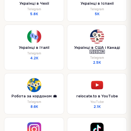
Українці в Чехії
Українці в Іспанії
Telegram
Telegram
5.8K
5K
Українці в Італії
Українці в США і Канаді
🇺🇸🇨🇦
Telegram
Telegram
4.2K
2.5K
Робота за кордоном 💼
relocate.to в YouTube
Telegram
YouTube
8.6K
2.1K