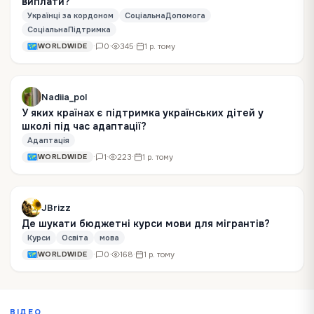
виплати?
Українці за кордоном
СоціальнаДопомога
СоціальнаПідтримка
·
0
·
345
·
1 р. тому
WORLDWIDE
Nadiia_pol
У яких країнах є підтримка українських дітей у
школі під час адаптації?
Адаптація
·
1
·
223
·
1 р. тому
WORLDWIDE
JBrizz
Де шукати бюджетні курси мови для мігрантів?
Курси
Освіта
мова
·
0
·
168
·
1 р. тому
WORLDWIDE
ВІДЕО