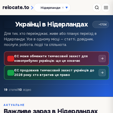
relocate
.to
Нідерланди
▼
Українці в Нідерландах
~170K
Для тих, хто переїжджає, живе або планує переїзд в
Нідерланди. Усе в одному місці — статті, довідник,
послуги, робота, події та спільнота.
ЄС може обмежити тимчасовий захист для
→
новоприбулих українців: що це означає
ЄС продовжив тимчасовий захист українців до
→
2028 року: хто втратив це право
19
статей
10
відео
Куди виїхати з дітьми з України у 2026
АКТУАЛЬНЕ
році: які країни ЄС приймають родини та
Важливе зараз в Нідерландах