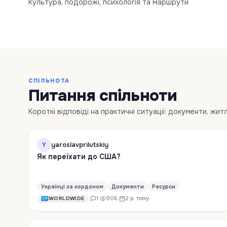
Культура, подорожі, психологія та маршрути
111
·
4 міс. тому
ТУРИЗМ
СПІЛЬНОТА
Питання спільноти
Короткі відповіді на практичні ситуації: документи, жит
yaroslavprilutskiy
Y
Як переїхати до США?
Українці за кордоном
Документи
Ресурси
·
1
·
906
·
2 р. тому
WORLDWIDE