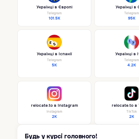
Українці в Європі
Українці в 
Telegram
Telegram
101.5K
95K
Українці в Іспанії
Українці в І
Telegram
Telegram
5K
4.2K
relocate.to в Instagram
relocate.to в
Instagram
TikTok
2K
2K
Будь у курсі головного!