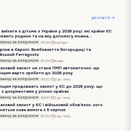
усі статті →
 виїхати з дітьми з України у 2026 році: які країни ЄС
мають родини та на яку допомогу можна
аховувати
Через посилення обстрілів і побоювання щодо наступної зими дедалі більше українських жінок знову розглядають тимчасовий виїзд за кордон. Для когось це буде…
1.6K
·
сьогодні
КРАЇНЦІ ЗА КОРДОНОМ
ерпня в Європі: Внебовзяття Богородиці та
ійський Ferragosto
15 серпня в багатьох європейських країнах зачиняються державні установи й банки, транспорт переходить на святковий розклад, а в туристичних містах ресторани та…
334
·
вчора
КРАЇНЦІ ЗА КОРДОНОМ
асовий захист не стане ПМП автоматично: що
їнцям варто зробити до 2028 року
Європейський Союз продовжує тимчасовий захист для українців до березня 2028 року, але водночас уже готується до поступового завершення цього механізму. Тим,…
522
·
2 дн. тому
КРАЇНЦІ ЗА КОРДОНОМ
їнцям продовжать захист у ЄС до 2028 року: що
 з документами у різних країнах
Країни Європейського Союзу погодилися ще на рік продовжити тимчасовий захист для людей, які виїхали з України через війну. Для тих, хто вже має цей статус,…
891
·
3 дн. тому
КРАЇНЦІ ЗА КОРДОНОМ
асовий захист у ЄС і військовий обов’язок: кого
неться нова вимога з 5 серпня
Країни Європейського Союзу погодили продовження тимчасового захисту для українців до 4 березня 2028 року. Водночас для частини людей, які лише виїжджатимуть з…
333
·
2 дн. тому
КРАЇНЦІ ЗА КОРДОНОМ