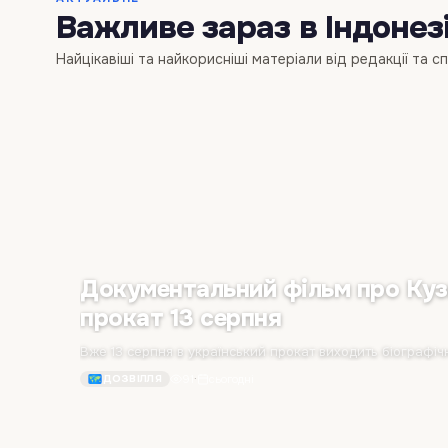
Важливе зараз в Індонезі
Найцікавіші та найкорисніші матеріали від редакції та с
Документальний фільм про Куз
прокат 13 серпня
91
·
сьогодні
ДОЗВІЛЛЯ