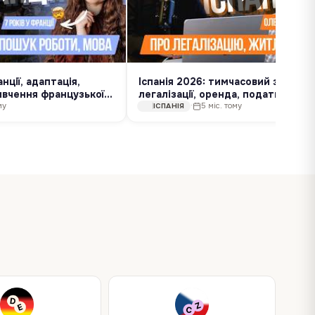
нції, адаптація,
Іспанія 2026: тимчасовий захист,
вчення французької |
легалізації, оренда, податки | Оле
Китович
му
·
5 міс. тому
ІСПАНІЯ