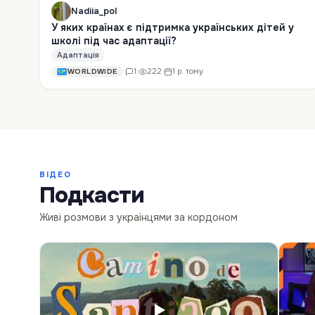
Nadiia_pol
У яких країнах є підтримка українських дітей у
школі під час адаптації?
Адаптація
·
1
·
222
·
1 р. тому
WORLDWIDE
ВІДЕО
Подкасти
Живі розмови з українцями за кордоном