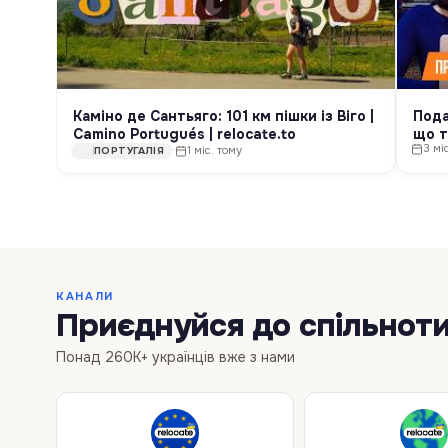
Каміно де Сантьяго: 101 км пішки із Віго |
Пода
Camino Portugués | relocate.to
що т
3 мі
Лисе
·
1 міс. тому
ПОРТУГАЛІЯ
КАНАЛИ
Приєднуйся до спільнот
Понад 260K+ українців вже з нами