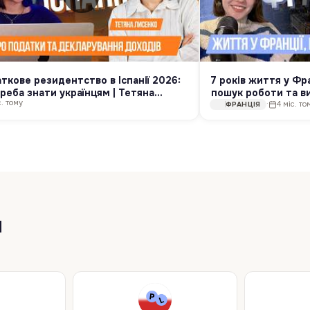
ткове резидентство в Іспанії 2026:
7 років життя у Фра
реба знати українцям | Тетяна
пошук роботи та ви
с. тому
нко | Relocate.to
@nastya_toulouse
·
4 міс. то
ФРАНЦІЯ
и