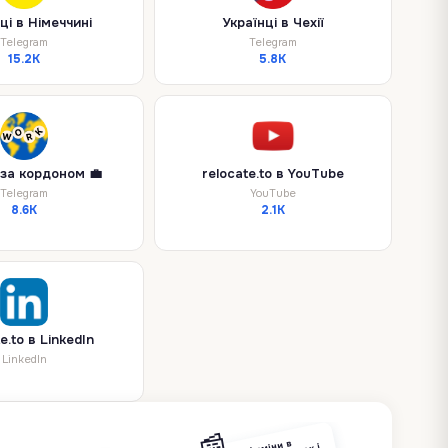
ці в Німеччині
Українці в Чехії
Telegram
Telegram
15.2K
5.8K
за кордоном 💼
relocate.to в YouTube
Telegram
YouTube
8.6K
2.1K
e.to в LinkedIn
LinkedIn