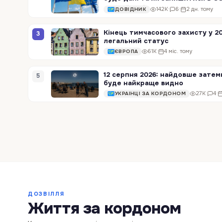
142K
·
6
·
2 дн. тому
ДОВІДНИК
Кінець тимчасового захисту у 20
3
легальний статус
61K
·
4 міс. тому
ЄВРОПА
12 серпня 2026: найдовше затем
5
буде найкраще видно
27K
·
4
·
УКРАЇНЦІ ЗА КОРДОНОМ
Валенсія скорочує житло для т
оренди
ДОЗВІЛЛЯ
Життя за кордоном