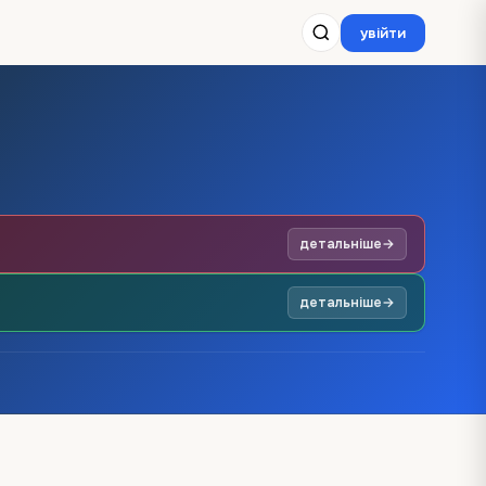
увійти
детальніше
→
детальніше
→