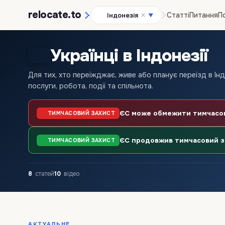
relocate
.to
Статті
Питання
П
Індонезія
▼
Українці в Індонезії
Для тих, хто переїжджає, живе або планує переїзд в Інд
послуги, робота, події та спільнота.
ЄС може обмежити тимчасови
ТИМЧАСОВИЙ ЗАХИСТ
ЄС продовжив тимчасовий за
ТИМЧАСОВИЙ ЗАХИСТ
8
статей
10
відео
АКТУАЛЬНЕ