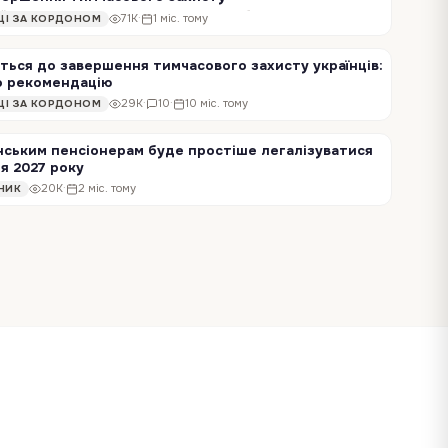
Тимчасовий захист для українців у ЄС наразі діє до 4 березня 2027 року. Європейська комісія запропонувала продовжити його ще на рік — до 4 березня 2028 року.…
71K
·
1 міс. тому
НЦІ ЗА КОРДОНОМ
ться до завершення тимчасового захисту українців:
о рекомендацію
Сьогодні Рада ЄС узгодила спільні рамки для поступового виходу з режиму тимчасового захисту українців та переходу до інших форм легального проживання. Документ…
29K
·
10
·
10 міс. тому
НЦІ ЗА КОРДОНОМ
нським пенсіонерам буде простіше легалізуватися
ля 2027 року
Тимчасовий захист діє щонайменше до березня 2027 року, але далі не всі шляхи однаково відкриті. Для людей старшого віку без роботи в ЄС існує вузький, але…
20K
·
2 міс. тому
НИК