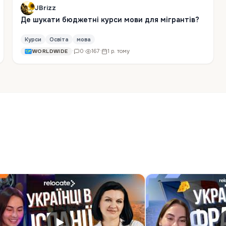
JBrizz
Де шукати бюджетні курси мови для мігрантів?
Курси
Освіта
мова
·
0
·
167
·
1 р. тому
WORLDWIDE