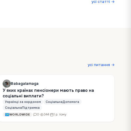
усі статті →
усі питання →
Babagalamaga
У яких країнах пенсіонери мають право на
соціальні виплати?
Українці за кордоном
СоціальнаДопомога
СоціальнаПідтримка
·
0
·
344
·
1 р. тому
WORLDWIDE