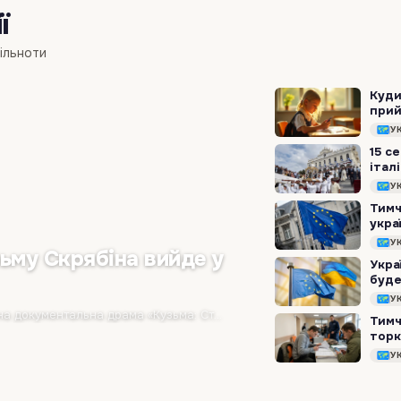
ї
пільноти
Куди
прий
розр
У
15 с
італ
У
Тимч
укра
У
ьму Скрябіна вийде у
Укра
буде
У
Вже 13 серпня в український прокат виходить біографічна документальна драма «Кузьма: Страшно веселий». Це зворушлива стрічка про Андрія Кузьменка — лідера…
Тимч
торк
У