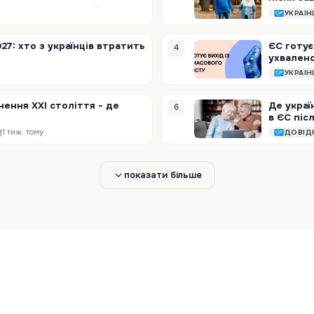
Європейський Союз готується ще на рік продовжити тимчасовий захист для людей, які виїхали з України через повномасштабну війну. Новою кінцевою датою має стати…
УКРАЇ
27: хто з українців втратить
ЄС готує
4
ухвален
Коли у лютому 2022 року Рада ЄС активувала Директиву про тимчасовий захист, це було безпрецедентне рішення, адже вперше за двадцять три роки існування…
УКРАЇ
нення XXI століття - де
Де украї
6
в ЄС піс
Уранці 12 серпня 2026 року тінь Місяця пройде через Атлантику, південь Іспанії, Північну Африку й Аравійський півострів. У вузькій смузі на землі на кілька…
1 тиж. тому
ДОВІД
показати більше
уристів: нові правила
Валенсія планує скоротити ринок житла для туристів. Це перше місто в Іспанії, яке запровадило такі обмеження, повідомляє Еuronews . Скорочення туристичного…