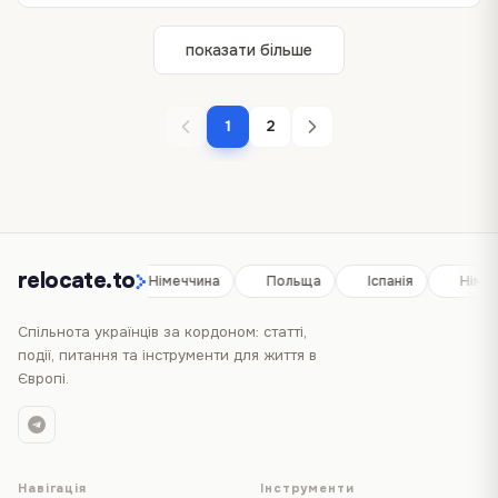
Бельгія? Бо це серце Європи. У прямому сенсі…
справ України. Послуги надаватимуть у…
по всій Бельгії — від…
дорослого), і авжеж право на роботу без дозволу.…
у серпні минулого року.…
одночасно. Три офіційні…
зорієнтуватися: де реєструватися, як отримати картку…
стоїть великий зелений неоновий хрест.…
показати більше
1
2
relocate.to
Іспанія
Німеччина
Польща
Іспанія
Німе
Спільнота українців за кордоном: статті,
події, питання та інструменти для життя в
Європі.
Навігація
Інструменти