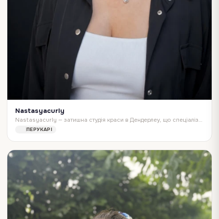
Nastasyacurly
Nastasyacurly — затишна студія краси в Дендерлеу, що спеціалізується на складних техніках фарбування, блонді, камуфлюванні сивини та стрижках кучерявого волосся…
ПЕРУКАРІ