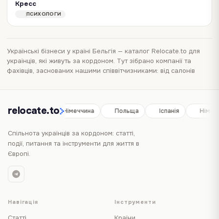
Кресс
Вітаю! Мене звати Євгенія Кресс. Я клінічний психолог, схема-терапевт і лікар за першою освітою. Проводжу індивідуальні та парні онлайн-консультації для доросли…
ПСИХОЛОГИ
Українські бізнеси у країні
Бельгія
— каталог Relocate.to для
українців, які живуть за кордоном. Тут зібрано компанії та
фахівців, заснованих нашими співвітчизниками: від салонів
краси, кафе та магазинів до юристів, лікарів і перекладачів. У
кожному профілі — контакти, адреса, точка на мапі та опис
послуг, тож обрати й звернутися можна за кілька хвилин.
relocate.to
Оберіть місто у фільтрах, щоб побачити пропозиції поруч, або
Іспанія
Німеччина
Польща
Іспанія
Німечч
скористайтеся категоріями для пошуку конкретної послуги.
Більше країн — у
весь каталог
.
Спільнота українців за кордоном: статті,
події, питання та інструменти для життя в
Європі.
Навігація
Інструменти
Статті
Країни