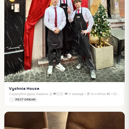
Vyshnia House
Скуштуйте душу України 🥟🍽️🇺🇦 🍽️ У закладі • 🥡 Із собою 📲 +32 491 30 46 82 ⏰ Години роботи: Понеділок: вихідний Вівторок – четвер: 16:00–23:00 П’ятниця – …
РЕСТОРАНИ