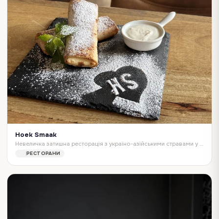
Hoek Smaak
Невеличка затишна ресторація з україно-азійськими стравами у самому серці Антверпена
РЕСТОРАНИ