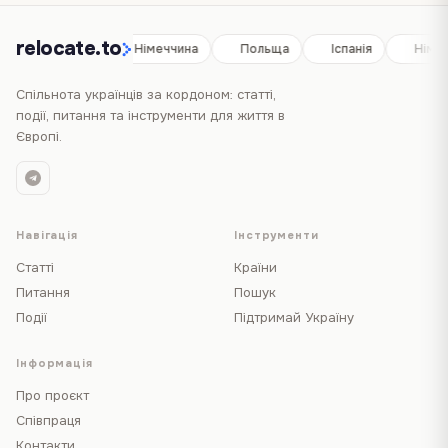
relocate.to
Іспанія
Німеччина
Польща
Іспанія
Німе
Спільнота українців за кордоном: статті,
події, питання та інструменти для життя в
Європі.
Навігація
Інструменти
Статті
Країни
Питання
Пошук
Події
Підтримай Україну
Інформація
Про проєкт
Співпраця
Контакти