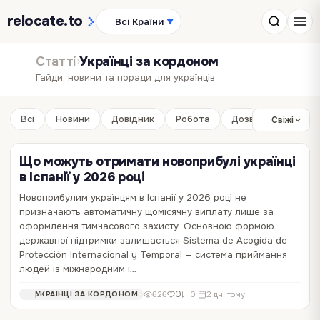
relocate
.to
Всі Країни
▼
Статті
›
Українці за кордоном
Гайди, новини та поради для українців
Всі
Новини
Довідник
Робота
Дозвілля
Бізне
Свіжі
Що можуть отримати новоприбулі українці
в Іспанії у 2026 році
Новоприбулим українцям в Іспанії у 2026 році не
Тимчасовий захист у ЄС і військовий
Тимчасовий захист не стане ПМП
призначають автоматичну щомісячну виплату лише за
обов’язок: кого торкнеться нова вимога з 5
автоматично: що українцям варто зробити
оформлення тимчасового захисту. Основною формою
серпня
до 2028 року
державної підтримки залишається Sistema de Acogida de
Protección Internacional y Temporal — система приймання
Країни Європейського Союзу погодили продовження
Європейський Союз продовжує тимчасовий захист для українців
людей із міжнародним і…
тимчасового захисту для українців до 4 березня 2028 року.
до березня 2028 року, але водночас уже готується до
Водночас для частини людей, які лише виїжджатимуть з України
поступового завершення цього механізму. Тим, хто планує
0
0
326
508
0
0
·
·
2 дн. тому
2 дн. тому
УКРАЇНЦІ ЗА КОРДОНОМ
УКРАЇНЦІ ЗА КОРДОНОМ
0
626
0
·
2 дн. тому
УКРАЇНЦІ ЗА КОРДОНОМ
та вперше звертатимуться по захист, запровадять додаткову
залишатися в Європі надовго, варто заздалегідь перевірити, чи
перевірку: їм потрібно буде підтвердити, що українська…
можуть вони перейти на дозвіл через роботу,…