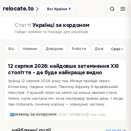
relocate
.to
Всі Країни
▼
Статті
›
Українці за кордоном
Гайди, новини та поради для українців
Всі
Новини
Довідник
Робота
Дозвілля
Бізне
Свіжі
12 серпня 2026: найдовше затемнення XXI
століття - де буде найкраще видно
Уранці 12 серпня 2026 року тінь Місяця пройде через
Де в ЄС найлегше оформити документи
Логістика в Польщі платить найбільше: що
Атлантику, південь Іспанії, Північну Африку й Аравійський
онлайн: рейтинг для українців за кордоном
це означає для працівників з України
півострів. У вузькій смузі на землі на кілька хвилин стане
темно, наче настала ніч, хоча насправді триває день. І люди
Переїзд, реєстрація місця проживання, оформлення соціальної
У Польщі логістика та складські послуги стали лідерами за
там побачать сонячну корону — зовнішню частину…
допомоги, вступ до університету чи відкриття бізнесу можуть
темпами зростання зарплат серед основних галузей. У травні
зайняти кілька хвилин онлайн — або перетворитися на тижні
2026 року середня оплата праці в цьому секторі досягла 9522
0
0
90
62
0
0
·
·
1 тиж. тому
1 тиж. тому
БІЗНЕС
РОБОТА
0
26 735
4
·
1 тиж. тому
УКРАЇНЦІ ЗА КОРДОНОМ
листування, особистих візитів і збирання паперових довідок. Усе
злотих брутто на місяць , що на 8,1% більше , ніж роком раніше. Про
залежить не лише від конкретної…
це свідчить дослідження польського…
найближчі події
усі події →