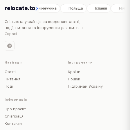
relocate.to
Іспанія
Німеччина
Польща
Іспанія
Німеч
Спільнота українців за кордоном: статті,
події, питання та інструменти для життя в
Європі.
Навігація
Інструменти
Статті
Країни
Питання
Пошук
Події
Підтримай Україну
Інформація
Про проєкт
Співпраця
Контакти