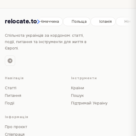
relocate.to
Іспанія
Німеччина
Польща
Іспанія
Німеч
Спільнота українців за кордоном: статті,
події, питання та інструменти для життя в
Європі.
Навігація
Інструменти
Статті
Країни
Питання
Пошук
Події
Підтримай Україну
Інформація
Про проєкт
Співпраця