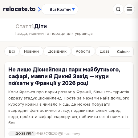
relocate
.to
Всі Країни
▼
Статті
›
Діти
Гайди, новини та поради для українців
Всі
Новини
Довідник
Робота
Дозвілля
Бізне
Свіжі
Не лише Діснейленд: парк майбутнього,
сафарі, мавпи й Дикий Захід — куди
поїхати у Франції у 2026 році
Коли йдеться про парки розваг у Франції, більшість туристів
одразу згадує Діснейленд. Проте за межами найвідомішого
Громадянство Іспанії дитині: чому
ЄС посилить захист дітей від насильства і
курорту країни є чимало місць, де можна побувати
народження в країні його не гарантує
сексуальної експлуатації
всередині фантастичного лісу, подивитися фільм серед
води, проїхати сафарі-маршрутом, побачити сотні приматів
Дитина, народжена в Іспанії, автоматично іспанкою не стає —
Рада Європейського Союзу та Європейський парламент досягли
без…
навіть якщо мама чи тато вже мають тут резиденцію. Це один з
попередньої угоди , спрямованої на боротьбу з сексуальним
найпоширеніших міфів серед українських родин. Через нього
насильством та експлуатацією дітей. Нова директива вперше на
0
0
52
0
·
103
1 міс. тому
0
·
2 тиж. тому
МАТЕРИНСТВО
ДІТИ
3
183
0
·
1 тиж. тому
ДОЗВІЛЛЯ
виникають прикрі сюрпризи: батьки роками думають, що "дитина
рівні ЄС комплексно регулює виклики цифрової ери, зокрема