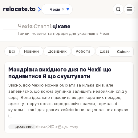
relocate
.to
Чехія
▼
Чехія
›
Статті
›
цікаве
Гайди, новини та поради для українців в Чехії
Всі
Новини
Довідник
Робота
Дозвілля
Бізне
Свіжі
Мандрівка вихідного дня по Чехії: що
подивитися й що скуштувати
Звісно, всю Чехію можна об’їхати за кілька днів, але
запевняємо, що кожна зупинка залишить неабиякий слід у
Чехія очима українців: 10 несподіванок
Куди поїхати в Чехії влітку: 10 красивих
серці. Вона ідеально підходить як для коротких поїздок,
життя за кордоном
місць для відпочинку
адже тут поруч стоять середньовічні замки, термальні
купальні, так і для довгих хайкінгів по національних парках.
Життя в Чехії — це не тільки спокій і стабільність, про які
Літо в Чехії починається не з туристичних маршрутів, а там, де
І…
розповідають у рекламних брошурах ЄС. Це ще й паперова
пахне лавандою, дозріває виноград, а старовинні замки
бюрократія, мовний бар'єр, закрите суспільство та ментальні
відкидають довгі тіні на зелені пагорби. За межами Праги країна
7
2
1 182
0
·
2 міс. тому
1 185
0
·
1 тиж. тому
УКРАЇНЦІ ЗА КОРДОНОМ
ДОЗВІЛЛЯ
1
356
0
·
4 дн. тому
ДОЗВІЛЛЯ
відмінності. Зібрали 10 речей, які можуть реально здивувати. 1.
відкривається зовсім по-іншому, бо тут можна і сплавлятися
Бюрократія: королівство печаток і черг У…
гірською річкою, і гуляти серед скель…