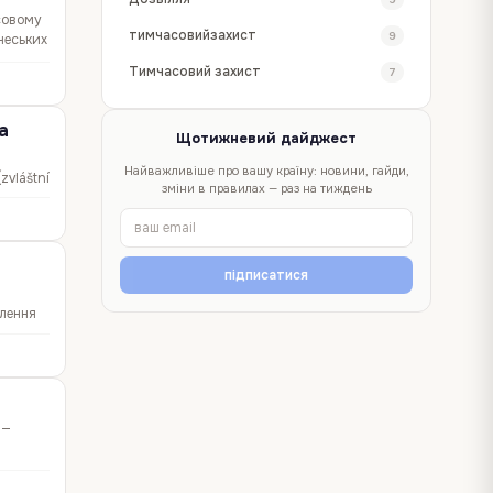
нсовому
тимчасовийзахист
9
 чеських
Тимчасовий захист
7
а
Щотижневий дайджест
Найважливіше про вашу країну: новини, гайди,
zvláštní
зміни в правилах — раз на тиждень
ехії
підписатися
млення
начно
 —