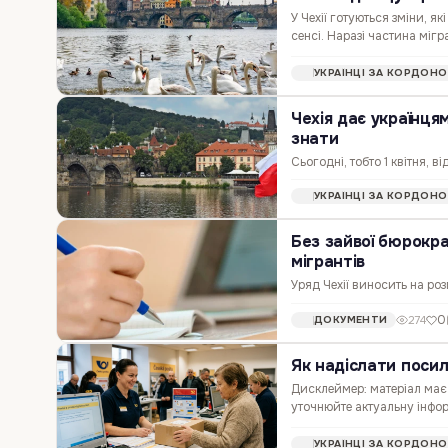
У Чехії готуються зміни, 
сенсі. Наразі частина мігр
соціальних орієнтирів, від
УКРАЇНЦІ ЗА КОРДОН
Чехія дає українця
знати
Сьогодні, тобто 1 квітня, 
dlouhodobý pobyt) для укр
УКРАЇНЦІ ЗА КОРДОН
вже чотири роки і хочуть 
Без зайвої бюрокра
мігрантів
Уряд Чехії виносить на р
дозволів на проживання ін
0
274
ДОКУМЕНТИ
прискорити обробку заяв 
Як надіслати посилк
Дисклеймер: матеріал має
уточнюйте актуальну інфор
безкоштовного відправлення
УКРАЇНЦІ ЗА КОРДОН