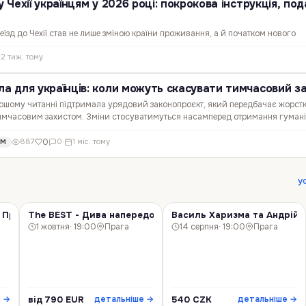
у Чехії українцям у 2026 році: покрокова інструкція, по
еїзд до Чехії став не лише зміною країни проживання, а й початком нового
 шукає роботу за наймом, а хтось хоче працювати на себе, перенести вже іс
2 тиж. тому
ею, яку довго відкладав. Чеське законодавство…
ла для українців: коли можуть скасувати тимчасовий з
першому читанні підтримала урядовий законопроєкт, який передбачає жорстк
 тимчасовим захистом. Зміни стосуватимуться насамперед отримання гумані
ування за межами Чехії та видачі проїзних…
0
887
0
·
1 міс. тому
ОМ
у
 Прага!
The BEST - Дива напередодні Різдва! Прага!
Василь Харизма та Андрій 
КОНЦЕРТ
КОНЦЕРТ
1 жовтня
· 19:00
Прага
14 серпня
· 19:00
Прага
від 790 EUR
540 CZK
е →
детальніше →
детальніше →