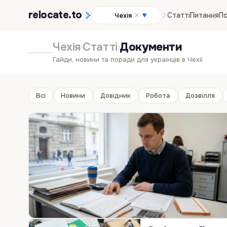
relocate
.to
Статті
Питання
По
Чехія
▼
Чехія
Статті
Документи
›
›
Гайди, новини та поради для українців в Чехії
Всі
Новини
Довідник
Робота
Дозвілля