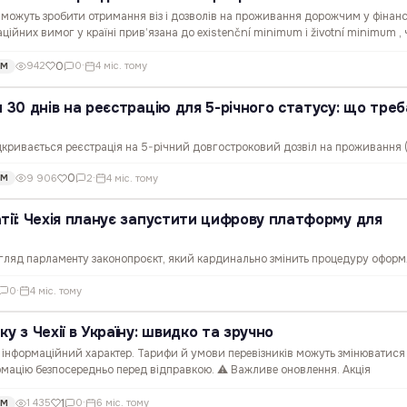
які можуть зробити отримання віз і дозволів на проживання дорожчим у фіна
аційних вимог у країні прив’язана до existenční minimum і životní minimum ,
 яких рахують, скільки грошей…
0
942
0
·
4 міс. тому
ОМ
м 30 днів на реєстрацію для 5-річного статусу: що треб
відкривається реєстрація на 5-річний довгостроковий дозвіл на проживання (
аїнців, які перебувають під тимчасовим захистом. Для людей, які провели у Ч
0
9 906
2
·
4 міс. тому
ОМ
залишитися після березня 2027-го це…
тії: Чехія планує запустити цифрову платформу для
озгляд парламенту законопроєкт, який кардинально змінить процедуру офор
оземців. Головна мета — цифровізація міграційних процесів, що дозволить з
0
·
4 міс. тому
та зменшити бюрократичне…
у з Чехії в Україну: швидко та зручно
 інформаційний характер. Тарифи й умови перевізників можуть змінюватися
мацію безпосередньо перед відправкою. ⚠️ Важливе оновлення. Акція
 «Standardní balík na Ukrajinu» від Чеської пошти діяла з 1…
1
1 435
0
·
6 міс. тому
ОМ