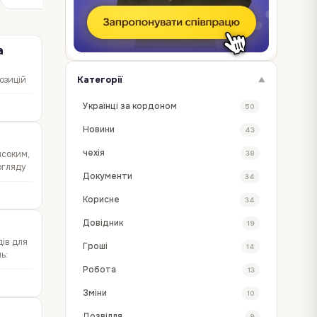
a
Категорії
озицій
▼
Українці за кордоном
50
Новини
43
чехія
38
високим,
догляду
Документи
34
Корисне
34
Довідник
19
дів для
Гроші
14
ь:
Робота
13
Зміни
10
Дозвілля
9