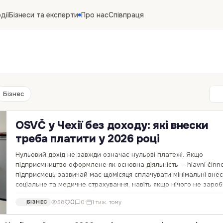
дії
Бізнеси та експерти
Про нас
Співпраця
Бізнес
OSVČ у Чехії без доходу: які внески
треба платити у 2026 році
Нульовий дохід не завжди означає нульові платежі. Якщо
підприємництво оформлене як основна діяльність — hlavní činno
підприємець зазвичай має щомісяця сплачувати мінімальні вне
соціальне та медичне страхування, навіть якщо нічого не зароб
Станом на липень 2026 року…
0
58
0
·
1 тиж. тому
БІЗНЕС