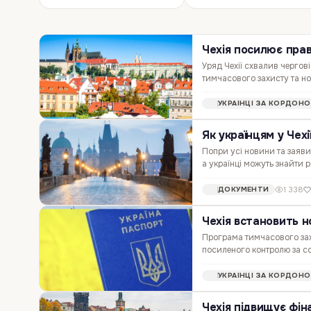
Чехія посилює прав
Уряд Чехії схвалив чергові
тимчасового захисту та н
— припинення захисту піс
УКРАЇНЦІ ЗА КОРДОН
Як українцям у Чех
Попри усі новини та заяви 
а українці можуть знайти р
й кваліфікованих професій
1 338
ДОКУМЕНТИ
Чехія встановить н
Програма тимчасового захи
посиленого контролю за с
житло, робота, машина, ст
УКРАЇНЦІ ЗА КОРДОН
Чехія підвищує фін