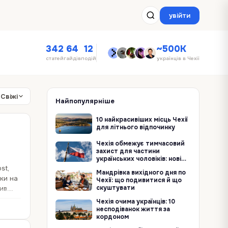
увійти
342
64
12
~500K
статей
гайдів
подій
українців в Чехії
Свіжі
Найпопулярніше
10 найкрасивіших місць Чехії
для літнього відпочинку
Чехія обмежує тимчасовий
захист для частини
українських чоловіків: нові
правила з 5 серпня
st,
Мандрівка вихідного дня по
ски на
Чехії: що подивитися й що
скуштувати
ив.
Чехія очима українців: 10
несподіванок життя за
кордоном