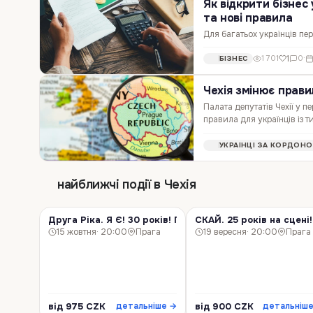
Як відкрити бізнес 
та нові правила
Для багатьох українців пер
професійного життя. Хтось
1
1 701
0
·
БІЗНЕС
бізнес або реалізувати ід
Чехія змінює прави
Палата депутатів Чехії у 
правила для українців із
допомоги, тривалого переб
УКРАЇНЦІ ЗА КОРДОН
найближчі події в Чехія
Друга Ріка. Я Є! 30 років! Прага!
СКАЙ. 25 років на сцені!
КОНЦЕРТ
КОНЦЕРТ
15 жовтня
· 20:00
Прага
19 вересня
· 20:00
Прага
від 975 CZK
від 900 CZK
детальніше →
детальніш