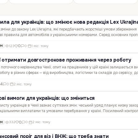
ила для українців: що змінює нова редакція Lex Ukrajin
 зміни до закону Lex Ukrajina, які передбачають жорсткіші умови збереження
ові правила для автомобілів з українськими номерами. Серед основних проп
ля 30-денного перебування поза Шенгенською зоною та…
0
123
0
·
1 міс. тому
ОМ
ії отримати довгострокове проживання через роботу
поточного керівництва Чехії, опит на працівників у цій країні залишається 
оботу в різних сферах — від виробництва, логістики та складів до сервісу, 
. Але для тих, хто планує залишатися…
4
0
·
2 міс. тому
ові вимоги для українців: що зміниться
сту українців в Чехії зазнає суттєвих змін: чеський уряд планує низку захо
оціальними виплатами та умовами перебування у країні. Посилений контрол
раховка Як повідомляє Czechia Online , чеська…
0
332
0
·
2 міс. тому
ОМ
ансовий поріг для віз і ВНЖ: що треба знати