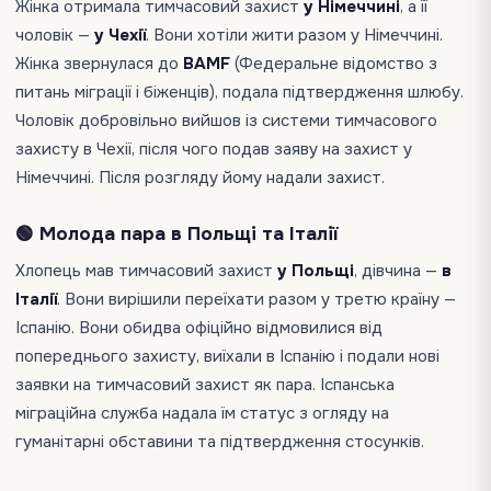
Жінка отримала тимчасовий захист
у Німеччині
, а її
чоловік —
у Чехії
. Вони хотіли жити разом у Німеччині.
Жінка звернулася до
BAMF
(Федеральне відомство з
питань міграції і біженців), подала підтвердження шлюбу.
Чоловік добровільно вийшов із системи тимчасового
захисту в Чехії, після чого подав заяву на захист у
Німеччині. Після розгляду йому надали захист.
🟢 Молода пара в Польщі та Італії
Хлопець мав тимчасовий захист
у Польщі
, дівчина —
в
Італії
. Вони вирішили переїхати разом у третю країну —
Іспанію. Вони обидва офіційно відмовилися від
попереднього захисту, виїхали в Іспанію і подали нові
заявки на тимчасовий захист як пара. Іспанська
міграційна служба надала їм статус з огляду на
гуманітарні обставини та підтвердження стосунків.