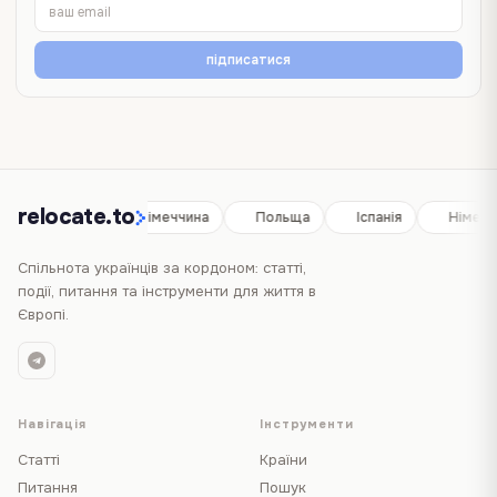
підписатися
relocate.to
Іспанія
Німеччина
Польща
Іспанія
Німечч
Спільнота українців за кордоном: статті,
події, питання та інструменти для життя в
Європі.
Навігація
Інструменти
Статті
Країни
Питання
Пошук