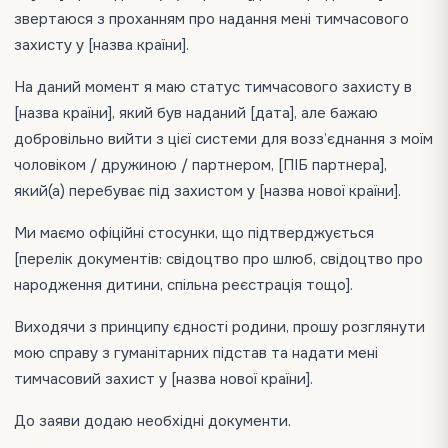
звертаюся з проханням про надання мені тимчасового
захисту у [назва країни].
На даний момент я маю статус тимчасового захисту в
[назва країни], який був наданий [дата], але бажаю
добровільно вийти з цієї системи для возз’єднання з моїм
чоловіком / дружиною / партнером, [ПІБ партнера],
який(а) перебуває під захистом у [назва нової країни].
Ми маємо офіційні стосунки, що підтверджується
[перелік документів: свідоцтво про шлюб, свідоцтво про
народження дитини, спільна реєстрація тощо].
Виходячи з принципу єдності родини, прошу розглянути
мою справу з гуманітарних підстав та надати мені
тимчасовий захист у [назва нової країни].
До заяви додаю необхідні документи.