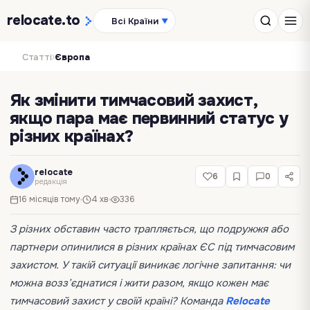
relocate
.to
Всі Країни
▼
›
Статті
Європа
Як змінити тимчасовий захист,
якщо пара має первинний статус у
різних країнах?
relocate
6
0
редакція
16 місяців тому
4 хв
336
З різних обставин часто трапляється, що подружжя або
партнери опинилися в різних країнах ЄС під тимчасовим
захистом. У такій ситуації виникає логічне запитання: чи
можна возз’єднатися і жити разом, якщо кожен має
тимчасовий захист у своїй країні? Команда
Relocate