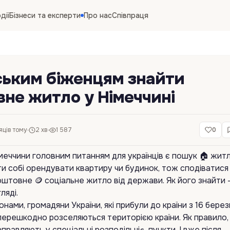
дії
Бізнеси та експерти
Про нас
Співпраця
ським біженцям знайти
не житло у Німеччині
яців тому
2 хв
1 587
0
імеччини головним питанням для українців є пошук 🏠 житл
и собі орендувати квартиру чи будинок, тож сподіватися
штовне 🪙 соціальне житло від держави. Як його знайти 
ляді.
онами, громадяни України, які прибули до країни з 16 бере
перешкодно розселяються територією країни. Як правило,
правляють у спеціальні розподільчі✊ пункти. І вже після