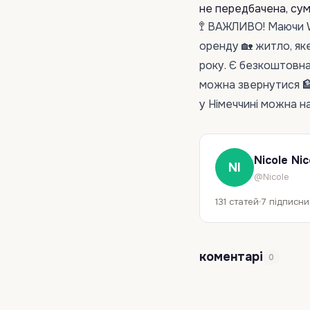
не передбачена, сум
🚏 ВАЖЛИВО! Маючи W
оренду 🏡 житло, я
року. Є безкоштовна
можна звернутися 🏦
у Німеччині можна н
Nicole Nic
NI
@Nicole
131 статей
7 підписни
коментарі
0