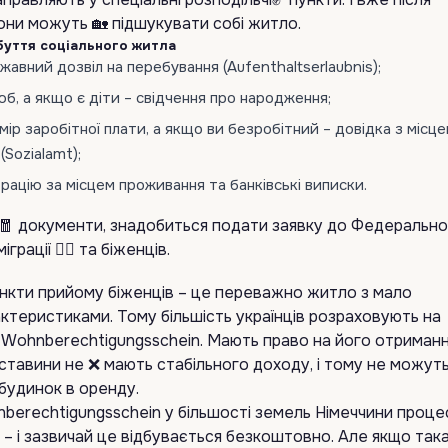
они можуть 🏡 підшукувати собі житло.
буття соціального житла
вний дозвіл на перебування (Aufenthaltserlaubnis);
б, а якщо є діти – свідчення про народження;
р заробітної плати, а якщо ви безробітний – довідка з місц
(Sozialamt);
ацію за місцем проживання та банківські виписки.
 🧧 документи, знадобиться подати заявку до Федеральн
грації 👨‍⚖️ та біженців.
ункти прийому біженців – це переважно житло з мало
актеристиками. Тому більшість українців розраховують на
 Wohnberechtigungsschein. Мають право на його отриман
обставини не ❌ мають стабільного доходу, і тому не можут
 будинок в оренду.
erechtigungsschein у більшості земель Німеччини проце
 – і зазвичай це відбувається безкоштовно. Але якщо така