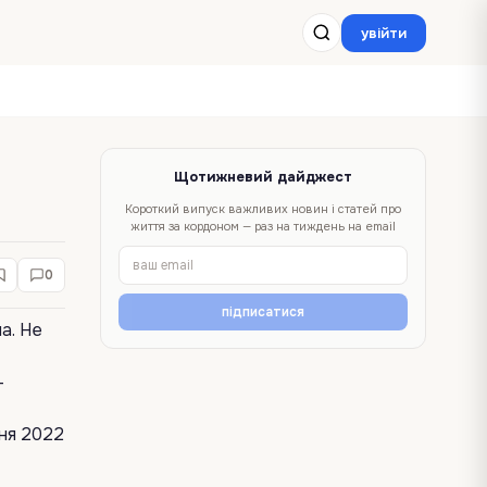
увійти
Щотижневий дайджест
Короткий випуск важливих новин і статей про
життя за кордоном — раз на тиждень на email
0
підписатися
а. Не
–
зня 2022