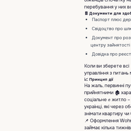
перебування у них в
🧾 Документи для здо
Паспорт плюс держа
Свідоцтво про шлю
Документ про розмі
центру зайнятості 
Довідка про реєстр
Коли ви зберете всі
управління з питань мі
📈 Принцип дії
На жаль, первинні п
прийнятними 🏚️ хар
соціальне ✊ житло –
українці, які через 
знімати квартиру чи
📌 Оформлення Wohnb
займає кілька тижнів