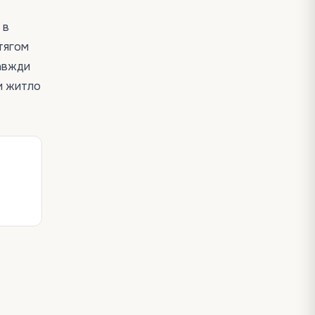
 в
тягом
завжди
и житло