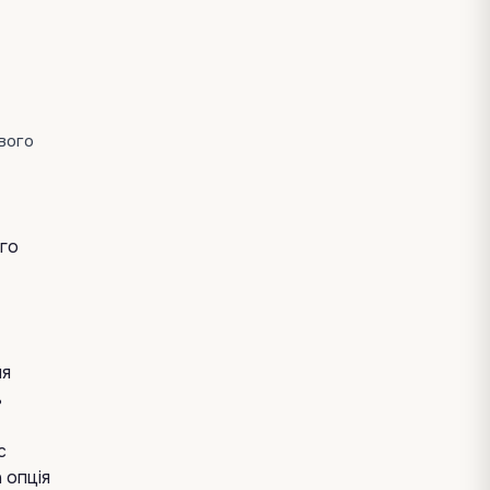
евого
ого
ня
ь
с
 опція