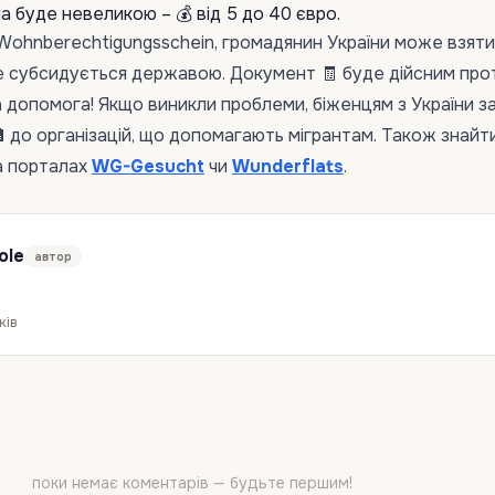
а буде невеликою – 💰 від 5 до 40 євро.
ohnberechtigungsschein, громадянин України може взяти
ке субсидується державою. Документ 🧾 буде дійсним про
 допомога! Якщо виникли проблеми, біженцям з України 
 до організацій, що допомагають мігрантам. Також знайт
а порталах
WG-Gesucht
чи
Wunderflats
.
ole
автор
ків
поки немає коментарів — будьте першим!