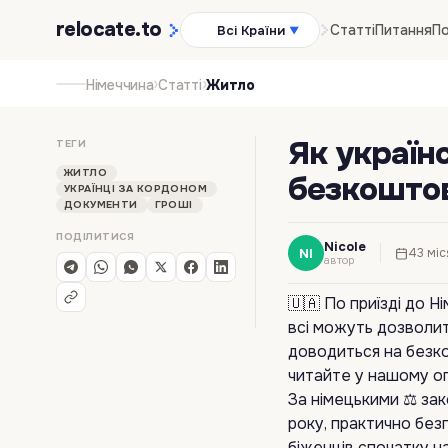
relocate
.to
Статті
Питання
По
Всі Країни
▼
›
›
Німеччина
Статті
Житло
Як україн
ТЕГИ
ЖИТЛО
безкоштов
УКРАЇНЦІ ЗА КОРДОНОМ
ДОКУМЕНТИ
ГРОШІ
ПОДІЛИТИСЯ
Nicole
NI
43 міс
автор
🇺🇦 По приїзді до Н
всі можуть дозволит
доводиться на безко
читайте у нашому ог
За німецькими ⚖️ зак
року, практично без
біженців спочатку на