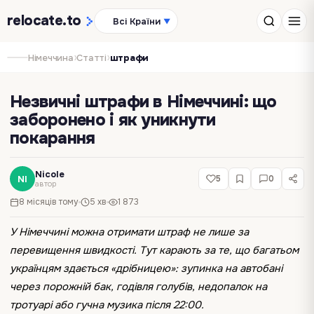
relocate
.to
Всі Країни
▼
›
›
Німеччина
Статті
штрафи
Незвичні штрафи в Німеччині: що
заборонено і як уникнути
покарання
Nicole
NI
5
0
автор
8 місяців тому
5 хв
1 873
У Німеччині можна отримати штраф не лише за
перевищення швидкості. Тут карають за те, що багатьом
українцям здається «дрібницею»: зупинка на автобані
через порожній бак, годівля голубів, недопалок на
тротуарі або гучна музика після 22:00.