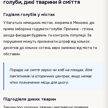
голуби, дикі тварини й сміття
Годівля голубів у містах
У багатьох німецьких містах, зокрема в Мюнхені, діє
пряма заборона годувати голубів. Причина – гігієна,
шкода фасадам будівель та контроль популяції. За
порушення можуть призначати штраф від кількох
десятків до кількох сотень євро залежно від міста та
обставин.
Порада: не сипте зерно чи хліб на площах, біля
пам’ятників і в історичних центрах, якщо немає
чітко позначених місць для цього.
Підгодівля диких тварин
Закони про охорону тварин і мисливські правила