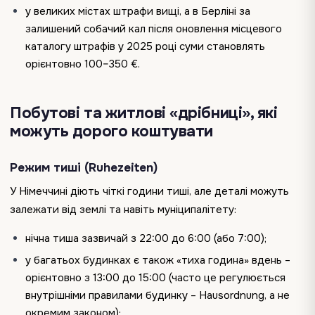
у великих містах штрафи вищі, а в Берліні за
залишений собачий кал після оновлення місцевого
каталогу штрафів у 2025 році суми становлять
орієнтовно 100–350 €.
Побутові та житлові «дрібниці», які
можуть дорого коштувати
Режим тиші (Ruhezeiten)
У Німеччині діють чіткі години тиші, але деталі можуть
залежати від землі та навіть муніципалітету:
нічна тиша зазвичай з 22:00 до 6:00 (або 7:00);
у багатьох будинках є також «тиха година» вдень –
орієнтовно з 13:00 до 15:00 (часто це регулюється
внутрішніми правилами будинку – Hausordnung, а не
окремим законом);