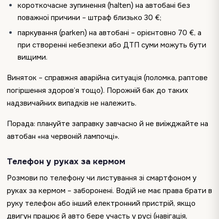
короткочасне зупинення (halten) на автобані без
поважної причини – штраф близько 30 €;
паркування (parken) на автобані – орієнтовно 70 €, а
при створенні небезпеки або ДТП суми можуть бути
вищими.
Виняток – справжня аварійна ситуація (поломка, раптове
погіршення здоров’я тощо). Порожній бак до таких
надзвичайних випадків не належить.
Порада: плануйте заправку завчасно й не виїжджайте на
автобан «на червоній лампочці».
Телефон у руках за кермом
Розмови по телефону чи листування зі смартфоном у
руках за кермом – заборонені. Водій не має права брати в
руку телефон або інший електронний пристрій, якщо
двигун працює й авто бере участь у русі (навігація,