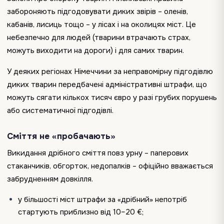
забороняють підгодовувати диких звірів – оленів,
кабанів, лисиць тощо – у лісах і на околицях міст. Це
небезпечно для людей (тварини втрачають страх,
можуть виходити на дороги) і для самих тварин.
У деяких регіонах Німеччини за неправомірну підгодівлю
диких тварин передбачені адміністративні штрафи, що
можуть сягати кількох тисяч євро у разі грубих порушень
або систематичної підгодівлі.
Сміття не «пробачають»
Викидання дрібного сміття повз урну – паперових
стаканчиків, обгорток, недопалків – офіційно вважається
забрудненням довкілля.
у більшості міст штрафи за «дрібний» непотріб
стартують приблизно від 10–20 €;