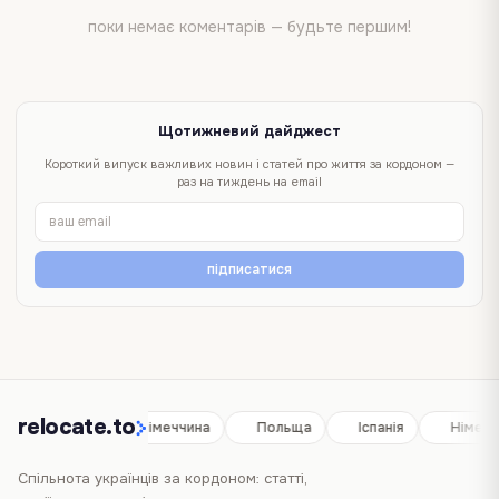
поки немає коментарів — будьте першим!
Щотижневий дайджест
Короткий випуск важливих новин і статей про життя за кордоном —
раз на тиждень на email
підписатися
relocate.to
Іспанія
Німеччина
Польща
Іспанія
Німечч
Спільнота українців за кордоном: статті,