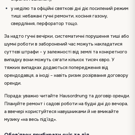
у неділю та офіційні святкові дні діє посилений режим
тиші: небажані гучні ремонти, косіння газону,
свердління, перфоратор тощо.
За надто гучні вечірки, систематичні порушення тиші або
шумні роботи в заборонений час можуть накладатися
суттєві штрафи – у залежності від землі та конкретного
випадку вони можуть сягати кількох тисяч євро. У
тяжких випадках додаються попередження від
орендодавця, а іноді – навіть ризик розірвання договору
оренди.
Порада: уважно читайте Hausordnung та договір оренди.
Плануйте ремонт і садові роботи на будні дні до вечора,
а ввечері користуйтеся навушниками й не вмикайте
музику «на весь під’їзд».
Обов’язок прибирати сніг та лід