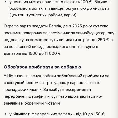
у великих містах вони легко сягають 100 € і більше –
особливо в зонах із підвищеною увагою до чистоти
(центри, туристичні райони, парки).
Окремо варто згадати Берлін, де з 2025 року суттєво
посилили покарання за засмічення: за звичайну цигаркову
недопалку на землю можуть виписати штраф до 250 €, а
за незаконний викид громіздкого сміття – суми в
діапазоні від 1500 до 11 000 €.
Обов’язок прибирати за собакою
У Німеччині власник собаки зобов’язаний прибирати за
своїм улюбленцем на тротуарах, у парках та інших
громадських місцях. За «забуті» екскременти
передбачені штрафи, які суттєво відрізняються між
землями й окремими містами:
у більшості федеральних земель – від 10 до 150 €;