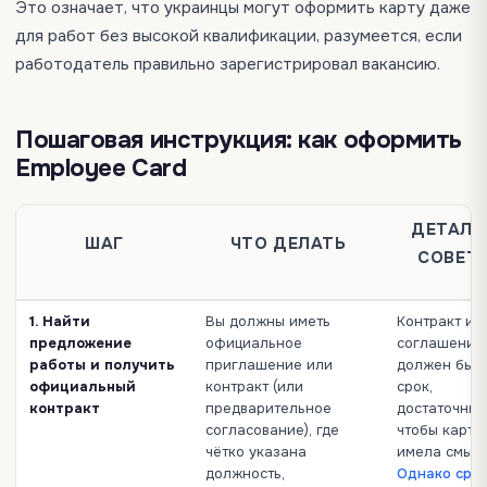
Это означает, что украинцы могут оформить карту даже
для работ без высокой квалификации, разумеется, если
работодатель правильно зарегистрировал вакансию.
Пошаговая инструкция: как оформить
Employee Card
ДЕТАЛИ
ШАГ
ЧТО ДЕЛАТЬ
СОВЕТ
1. Найти
Вы должны иметь
Контракт ил
предложение
официальное
соглашение
работы и получить
приглашение или
должен быть
официальный
контракт (или
срок,
контракт
предварительное
достаточный
согласование), где
чтобы карта
чётко указана
имела смысл
должность,
Однако сро