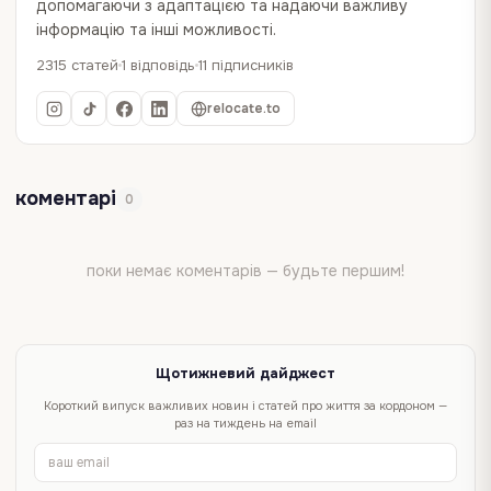
допомагаючи з адаптацією та надаючи важливу
інформацію та інші можливості.
2315 статей
1 відповідь
11 підписників
relocate.to
коментарі
0
поки немає коментарів — будьте першим!
Щотижневий дайджест
Короткий випуск важливих новин і статей про життя за кордоном —
раз на тиждень на email