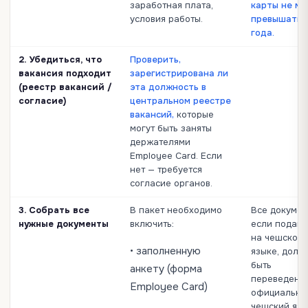
заработная плата,
карты не м
условия работы.
превышать 
года.
2. Убедиться, что
Проверить,
вакансия подходит
зарегистрирована ли
(реестр вакансий /
эта должность в
согласие)
центральном реестре
вакансий,
которые
могут быть заняты
держателями
Employee Card. Если
нет — требуется
согласие органов.
3. Собрать все
В пакет необходимо
Все докумен
нужные документы
включить:
если поданы
на чешском
• заполненную
языке, долж
быть
анкету (форма
переведены
Employee Card)
официально
чешский язы