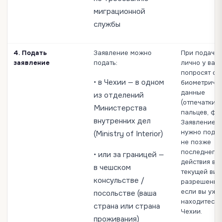
миграционной
службы
4. Подать
Заявление можно
При подаче
заявление
подать:
лично у вас
попросят сд
• в Чехии — в одном
биометриче
данные
из отделений
(отпечатки
Министерства
пальцев, фот
внутренних дел
Заявление
нужно подат
(Ministry of Interior)
не позже
последнего 
• или за границей —
действия ва
в чешском
текущей виз
консульстве /
разрешения
если вы уже
посольстве (ваша
находитесь 
страна или страна
Чехии.
проживания)