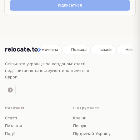
підписатися
relocate.to
Іспанія
Німеччина
Польща
Іспанія
Німеччи
Спільнота українців за кордоном: статті,
події, питання та інструменти для життя в
Європі.
Навігація
Інструменти
Статті
Країни
Питання
Пошук
Події
Підтримай Україну