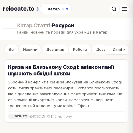
relocate
.to
Катар
▼
Катар
›
Статті
›
Ресурси
Гайди, новини та поради для українців в Катарі
Всі
Новини
Довідник
Робота
Дозвілля
Бізне
Свіжі
Криза на Близькому Сході: авіакомпанії
шукають обхідні шляхи
Збройний конфлікт в Ірані заблокував на Близькому Сході
сотні тисяч транзитних пасажирів. Експерти прогнозують,
що відновлення авівсполучення може тривати тижнями. Як
авіакомпанії виходять із кризи, намагаючись вирішити
транспортний колапс - у матеріалі. Ефект…
0
103
0
·
5 міс. тому
БІЗНЕС