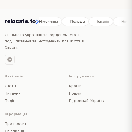
relocate.to
Іспанія
Німеччина
Польща
Іспанія
Німе
Спільнота українців за кордоном: статті,
події, питання та інструменти для життя в
Європі.
Навігація
Інструменти
Статті
Країни
Питання
Пошук
Події
Підтримай Україну
Інформація
Про проєкт
Співпраця