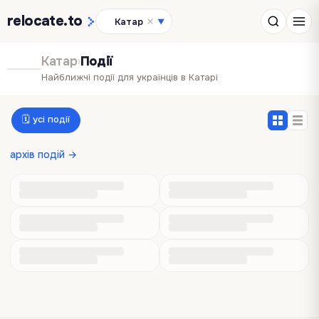
relocate
.to
Катар
▼
Катар
›
Події
Найближчі події для українців в Катарі
🗓 усі події
архів подій →