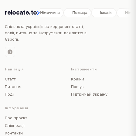
relocate.to
Іспанія
Німеччина
Польща
Іспанія
Німеч
Спільнота українців за кордоном: статті,
події, питання та інструменти для життя в
Європі.
Навігація
Інструменти
Статті
Країни
Питання
Пошук
Події
Підтримай Україну
Інформація
Про проєкт
Співпраця
Контакти