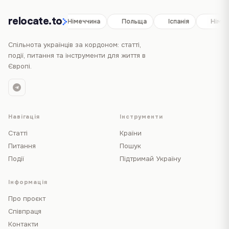
relocate.to
Іспанія
Німеччина
Польща
Іспанія
Німеч
Спільнота українців за кордоном: статті,
події, питання та інструменти для життя в
Європі.
Навігація
Інструменти
Статті
Країни
Питання
Пошук
Події
Підтримай Україну
Інформація
Про проєкт
Співпраця
Контакти