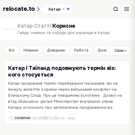
relocate
.to
Катар
▼
Катар
›
Статті
›
Корисне
Гайди, новини та поради для українців в Катарі
Всі
Новини
Довідник
Робота
Дозвілля
Бізне
Свіжі
Катар і Таїланд подовжують термін віз:
кого стосується
Катар продовжив термін перебування пасажирів, які не
можуть вилетіти з країни через військовий конфлікт на
Близькому Сході. Про це повідомляє Euronews . Дозвіл на
в'їзд збільшено: деталі Міністерство внутрішніх справ
Катару оголосило про автоматичне продовження віз…
0
112
0
·
5 міс. тому
НОВИНИ