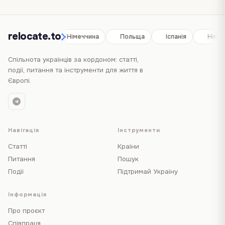
relocate.to
Іспанія
Німеччина
Польща
Іспанія
Німе
Спільнота українців за кордоном: статті,
події, питання та інструменти для життя в
Європі.
Навігація
Інструменти
Статті
Країни
Питання
Пошук
Події
Підтримай Україну
Інформація
Про проєкт
Співпраця