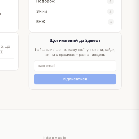
Подорож
4
Зміни
4
и
ВНЖ
3
Щотижневий дайджест
но, що
Найважливіше про вашу країну: новини, гайди,
🇹
зміни в правилах — раз на тиждень
підписатися
Інформація