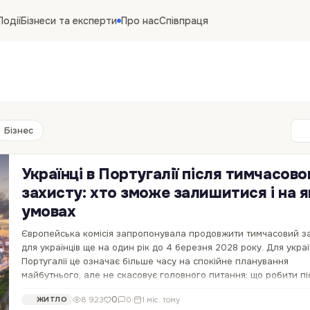
Події
Бізнеси та експерти
Про нас
Співпраця
Бізнес
Українці в Португалії після тимчасово
захисту: хто зможе залишитися і на 
умовах
Європейська комісія запропонувала продовжити тимчасовий з
для українців ще на один рік до 4 березня 2028 року. Для украї
Португалії це означає більше часу на спокійне планування
майбутнього, але не скасовує головного питання: що робити пі
завершення спеціального…
0
8 923
0
·
1 міс. тому
ЖИТЛО