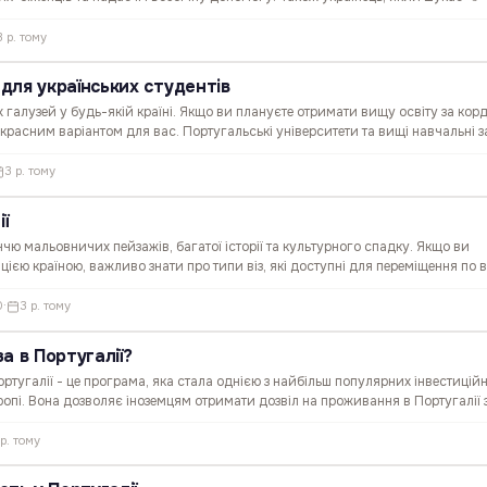
ії, може розраховувати на тимчасовий захист. Чим…
3 р. тому
 для українських студентів
х галузей у будь-якій країні. Якщо ви плануєте отримати вищу освіту за кор
красним варіантом для вас. Португальські університети та вищі навчальні 
стю навчання та дослідницькою роботою. У…
3 р. тому
ї
іччю мальовничих пейзажів, багатої історії та культурного спадку. Якщо ви
ією країною, важливо знати про типи віз, які доступні для переміщення по в
глянемо різні типи віз у Португалії, щоб…
0
·
3 р. тому
а в Португалії?
Португалії - це програма, яка стала однією з найбільш популярних інвестицій
опі. Вона дозволяє іноземцям отримати дозвіл на проживання в Португалії 
угальську економіку. У цьому дописі ми розглянемо…
 р. тому