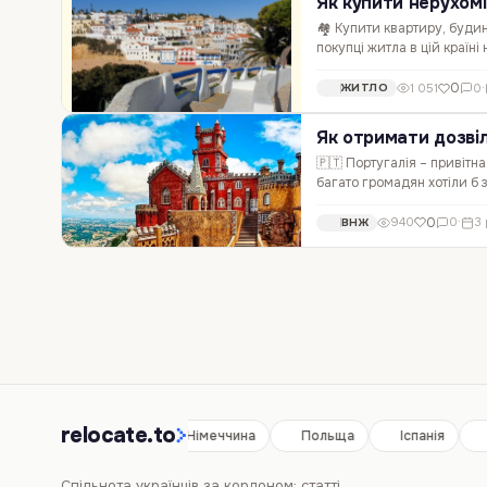
Як купити нерухомі
🏘 Купити квартиру, будин
покупці житла в цій країні
квартиру або 🏡 будинок, 
0
1 051
0
·
ЖИТЛО
Як отримати дозвіл
🇵🇹 Португалія – привітна
багато громадян хотіли б 
Португалії може кожен ін
0
940
0
·
3 
ВНЖ
relocate.to
Іспанія
Німеччина
Польща
Іспанія
Спільнота українців за кордоном: статті,