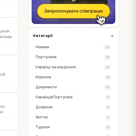
доном,
Категорії
▼
заклади
Новини
22
Португалія
15
Українці за кордоном
14
сій
Корисне
13
Документи
10
УкраїнцівПортугалії
6
них
Дозвілля
5
за
Житло
4
Туризм
4