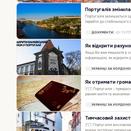
Португалія змінил
Португалія залишається од
перейти до стабільнішого с
залишатися там надовго, 
1 322
ДОКУМЕНТИ
Як відкрити рахунок
Якщо Ви вже мешкаєте в со
інформацією, як відкрити 
податків, перерахування 
УКРАЇНЦІ ЗА КОРДОН
Як отримати грома
🇵🇹 Португалія – прекрас
рівнем життя та економіки
🇵🇹 Португалії, тут дозв
УКРАЇНЦІ ЗА КОРДОН
Тимчасовий захист 
🇵🇹 Португалія висловлює 
країни зустрічає українсь