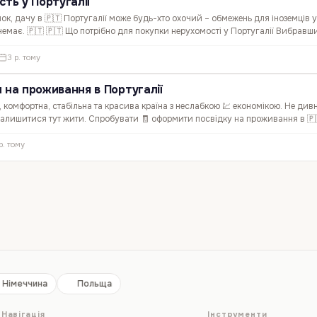
сть у Португалії
ок, дачу в 🇵🇹 Португалії може будь-хто охочий – обмежень для іноземців у
 немає. 🇵🇹 🇵🇹 Що потрібно для покупки нерухомості у Португалії Вибравш
визначившись із покупкою, вам, для здійснення такої…
3 р. тому
 на проживання в Португалії
, комфортна, стабільна та красива країна з неслабкою 💹 економікою. Не див
залишитися тут жити. Спробувати 🧾 оформити посвідку на проживання в 🇵
оземний громадянин, однак для того, щоб отримати…
р. тому
Німеччина
Польща
Навігація
Інструменти