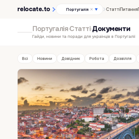
relocate
.to
Статті
Питання
Португалія
▼
Португалія
Статті
Документи
›
›
Гайди, новини та поради для українців в Португалії
Всі
Новини
Довідник
Робота
Дозвілля