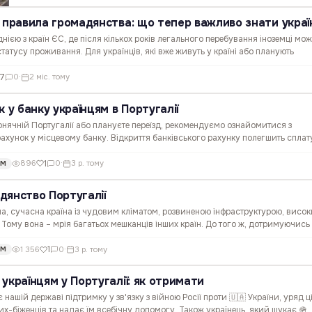
а правила громадянства: що тепер важливо знати укра
нією з країн ЄС, де після кількох років легального перебування іноземці мож
татусу проживання. Для українців, які вже живуть у країні або планують
це питання стає особливо важливим. Адже тимчасові…
7
0
·
2 міс. тому
 у банку українцям в Португалії
нячній Португалії або плануєте переїзд, рекомендуємо ознайомитися з
рахунок у місцевому банку. Відкриття банківського рахунку полегшить сплат
соціальних виплат, отримання посвідки на проживання і допоможе…
1
896
0
·
3 р. тому
ОМ
дянство Португалії
на, сучасна країна із чудовим кліматом, розвиненою інфраструктурою, висо
. Тому вона – мрія багатьох мешканців інших країн. До того ж, дотримуючись
олено подвійне громадянство, тому українцеві…
1
1 356
0
·
3 р. тому
ОМ
українцям у Португалії: як отримати
нашій державі підтримку у зв'язку з війною Росії проти 🇺🇦 України, уряд ці
ких-біженців та надає їм всебічну допомогу. Також українець, який шукає 🪖