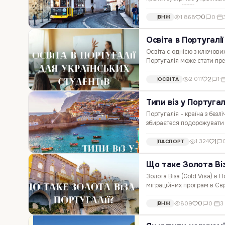
допомоги в 🇵🇹 Португал
0
1 868
0
·
ВНЖ
Освіта в Португалії
Освіта є однією з ключови
Португалія може стати пре
відомі своєю високою які
2
2 011
1
·
ОСВІТА
Типи віз у Португалі
Португалія - країна з безл
збираєтеся подорожувати ц
країні. У цій статті ми роз
1
1 324
ПАСПОРТ
Що таке Золота Віз
Золота Віза (Gold Visa) в 
міграційних програм в Євр
умови інвестування в порт
0
809
0
·
3
ВНЖ