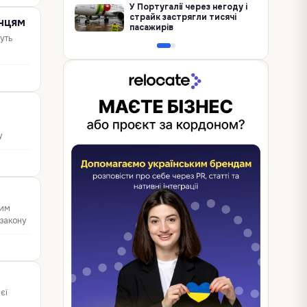
У Португалії через негоду і
страйк застрягли тисячі
їнцям
пасажирів
уть
у
ким
 закону
єї