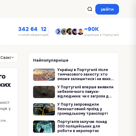
увійти
342
64
12
~90K
статей
гайдів
подій
українців в Португалії
Свіжі
Найпопулярніше
Українці в Португалії після
тимчасового захисту: хто
го
зможе залишитися і на яких
яких
умовах
У Португалії вперше виявили
небезпечного павука-
відлюдника: чи є загроза для
людей
ахист
У Порту запровадили
нців у
безкоштовний проїзд у
громадському транспорті
сля
Португалія залучає понад
300 поліцейських для
роботи в аеропортах