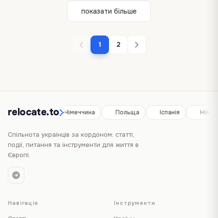
показати більше
1
2
relocate.to
Іспанія
Німеччина
Польща
Іспанія
Німеч
Спільнота українців за кордоном: статті,
події, питання та інструменти для життя в
Європі.
Навігація
Інструменти