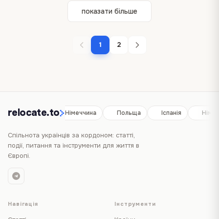
показати більше
1
2
relocate.to
Іспанія
Німеччина
Польща
Іспанія
Німе
Спільнота українців за кордоном: статті,
події, питання та інструменти для життя в
Європі.
Навігація
Інструменти