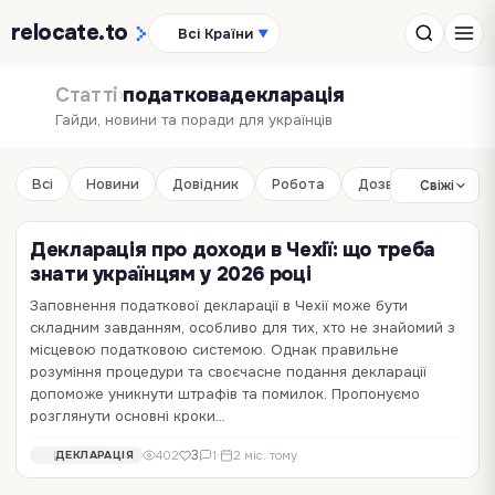
relocate
.to
Всі Країни
▼
Статті
›
податковадекларація
Гайди, новини та поради для українців
Всі
Новини
Довідник
Робота
Дозвілля
Бізне
Свіжі
Декларація про доходи в Чехії: що треба
знати українцям у 2026 році
Заповнення податкової декларації в Чехії може бути
складним завданням, особливо для тих, хто не знайомий з
Як заповнити податкову декларацію в Чехії
місцевою податковою системою. Однак правильне
Подвійне оподаткування для українців в ЄС
без помилок
розуміння процедури та своєчасне подання декларації
допоможе уникнути штрафів та помилок. Пропонуємо
Якщо ви заробляєте в Україні й живете в Польщі, Чехії, Німеччині
Податкова декларація в Чехії — це той момент, коли все чеське
розглянути основні кроки…
чи Іспанії — ця стаття для вас. Розбираємо, як працюють угоди про
життя наче стискається в один документ. Навіть якщо ви
уникнення подвійного оподаткування, коли і скільки потрібно
іноземець, працюєте офіційно чи маєте власний бізнес, із певного
2
0
218
397
0
·
0
·
11 міс. тому
4 міс. тому
БІЗНЕС
ЧЕХІЯ
3
402
1
·
2 міс. тому
ДЕКЛАРАЦІЯ
платити, та як оформити все правильно. Чому це стосується
рівня доходів і за певних обставин заповнити декларацію таки
кожного з вас Від початку…
доведеться. І хоча сама процедура…