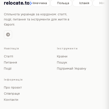
relocate.to
Іспанія
Німеччина
Польща
Іспанія
Німеч
Спільнота українців за кордоном: статті,
події, питання та інструменти для життя в
Європі.
Навігація
Інструменти
Статті
Країни
Питання
Пошук
Події
Підтримай Україну
Інформація
Про проєкт
Співпраця
Контакти