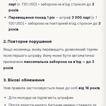
ларі
(≈ 730 USD) + заборона на в’їзд строком до
2
років
.
Перевищення понад 1 рік
— штраф
3 000 ларі
(≈ 1
100 USD) + заборона на повторний в’їзд строком до
3
років
.
2. Повторне порушення
Якщо іноземець знову перевищить дозволений термін
після першого штрафу, йому може бути автоматично
призначена
максимальна заборона на в’їзд — до 3
років
.
3. Вікові обмеження
Нові правила застосовуються лише до осіб
від 16 років
.
Діти молодші не підлягають штрафам.
Проте юристи радять батькам уважно стежити за