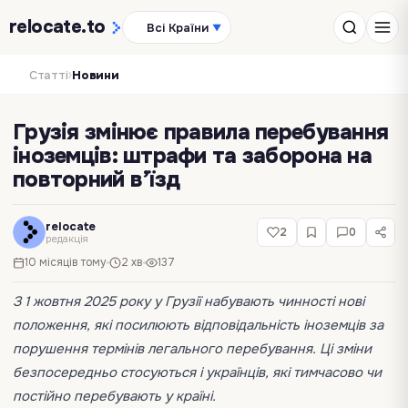
relocate
.to
Всі Країни
▼
›
Статті
Новини
Грузія змінює правила перебування
іноземців: штрафи та заборона на
повторний в’їзд
relocate
2
0
редакція
10 місяців тому
2 хв
137
З 1 жовтня 2025 року у Грузії набувають чинності нові
положення, які посилюють відповідальність іноземців за
порушення термінів легального перебування. Ці зміни
безпосередньо стосуються і українців, які тимчасово чи
постійно перебувають у країні.