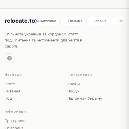
relocate.to
Іспанія
Німеччина
Польща
Іспанія
Німеч
Спільнота українців за кордоном: статті,
події, питання та інструменти для життя в
Європі.
Навігація
Інструменти
Статті
Країни
Питання
Пошук
Події
Підтримай Україну
Інформація
Про проєкт
Співпраця