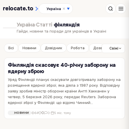
relocate
.to
Україна
▼
Україна
›
Статті
›
фінляндія
Гайди, новини та поради для українців в Україні
Всі
Новини
Довідник
Робота
Дозвілля
Бізне
Свіжі
Фінляндія скасовує 40-річну заборону на
ядерну зброю
Уряд Фінляндії планує скасувати довготривалу заборону на
розміщення ядерної зброї, яка діяла з 1987 року. Відповідну
заяву зробив міністр оборони країни Антті Хакканен у
четвер, 5 березня 2026 року, передає Reuters. Заборона
ядерної зброї у Фінляндії: що відомо Чинний…
0
64
0
·
5 міс. тому
НОВИНИ