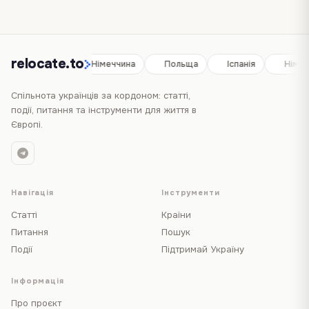
relocate.to
Іспанія
Німеччина
Польща
Іспанія
Німеч
Спільнота українців за кордоном: статті,
події, питання та інструменти для життя в
Європі.
Навігація
Інструменти
Статті
Країни
Питання
Пошук
Події
Підтримай Україну
Інформація
Про проєкт