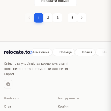
показати більше
...
1
2
3
5
relocate.to
Іспанія
Німеччина
Польща
Іспанія
Німе
Спільнота українців за кордоном: статті,
події, питання та інструменти для життя в
Європі.
Навігація
Інструменти
Статті
Країни