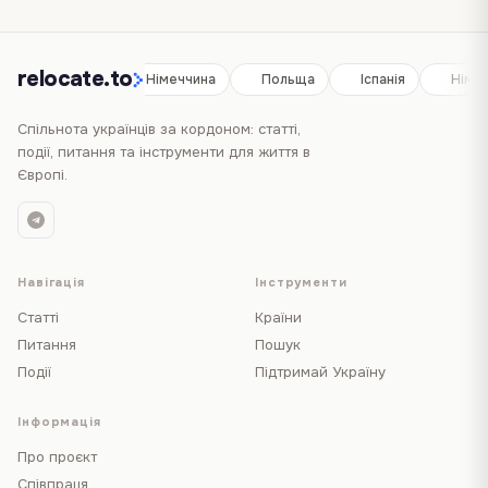
relocate.to
Іспанія
Німеччина
Польща
Іспанія
Німе
Спільнота українців за кордоном: статті,
події, питання та інструменти для життя в
Європі.
Навігація
Інструменти
Статті
Країни
Питання
Пошук
Події
Підтримай Україну
Інформація
Про проєкт
Співпраця