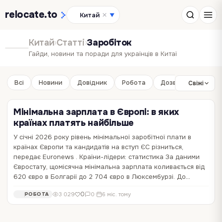
relocate
.to
Китай
▼
Китай
›
Статті
›
Заробіток
Гайди, новини та поради для українців в Китаї
Всі
Новини
Довідник
Робота
Дозвілля
Бізне
Свіжі
Мінімальна зарплата в Європі: в яких
країнах платять найбільше
У січні 2026 року рівень мінімальної заробітної плати в
країнах Європи та кандидатів на вступ ЄС різниться,
передає Euronews . Країни-лідери: статистика За даними
Євростату, щомісячна мінімальна зарплата коливається від
620 євро в Болгарії до 2 704 євро в Люксембурзі. До…
0
3 029
0
·
6 міс. тому
РОБОТА