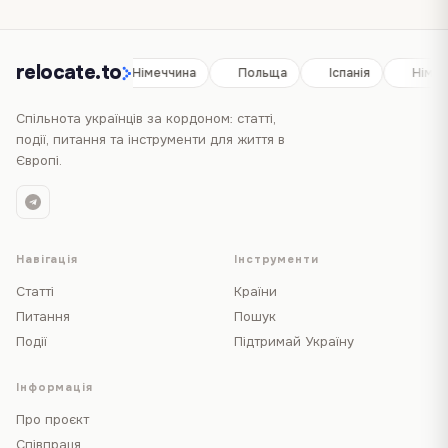
relocate.to
Іспанія
Німеччина
Польща
Іспанія
Німеч
Спільнота українців за кордоном: статті,
події, питання та інструменти для життя в
Європі.
Навігація
Інструменти
Статті
Країни
Питання
Пошук
Події
Підтримай Україну
Інформація
Про проєкт
Співпраця