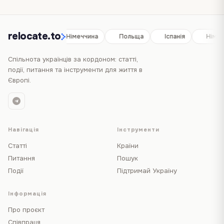
relocate.to
Іспанія
Німеччина
Польща
Іспанія
Німеч
Спільнота українців за кордоном: статті,
події, питання та інструменти для життя в
Європі.
Навігація
Інструменти
Статті
Країни
Питання
Пошук
Події
Підтримай Україну
Інформація
Про проєкт
Співпраця