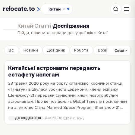
relocate
.to
Китай
▼
Китай
›
Статті
›
Дослідження
Гайди, новини та поради для українців в Китаї
Всі
Новини
Довідник
Робота
Дозвілля
Бізне
Свіжі
Китайські астронавти передають
естафету колегам
28 травня 2026 року на борту китайської космічної станції
«Тяньгун» відбулася урочиста церемонія: члени екіпажу
Шеньчжоу-21 передали символічні ключі новоприбулим
астронавтам. Про це повідомляє Global Times із посиланням
на агентство China Manned Space Program. Shenzhou-21:…
0
74
0
·
2 міс. тому
ДОСЛІДЖЕННЯ