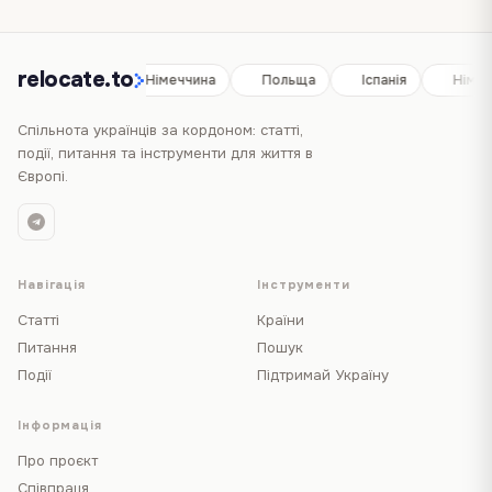
relocate.to
Іспанія
Німеччина
Польща
Іспанія
Німеч
Спільнота українців за кордоном: статті,
події, питання та інструменти для життя в
Європі.
Навігація
Інструменти
Статті
Країни
Питання
Пошук
Події
Підтримай Україну
Інформація
Про проєкт
Співпраця