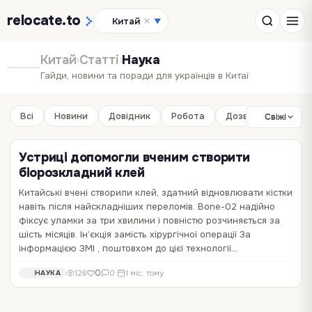
relocate
.to
Китай
▼
Китай
›
Статті
›
Наука
Гайди, новини та поради для українців в Китаї
Всі
Новини
Довідник
Робота
Дозвілля
Бізне
Свіжі
Устриці допомогли вченим створити
біорозкладний клей
Китайські вчені створили клей, здатний відновлювати кістки
Китай запустив у космос корабель з трьома
навіть після найскладніших переломів. Bone-02 надійно
астронавтами
фіксує уламки за три хвилини і повністю розчиняється за
шість місяців. Ін’єкція замість хірургічної операції За
Китай відправив трьох астронавтів на космічну станцію Tiangong.
інформацією ЗМІ , поштовхом до цієї технології…
Один з них залишиться на орбіті протягом року, повідомляє
Reuters . Китайська космічна місія, екіпаж: що відомо Китай
0
691
0
·
2 міс. тому
НАУКА
0
126
0
·
1 міс. тому
НАУКА
здійснив запуск пілотованого космічного корабля «Шеньчжоу-23»
з трьома астронавтами на…