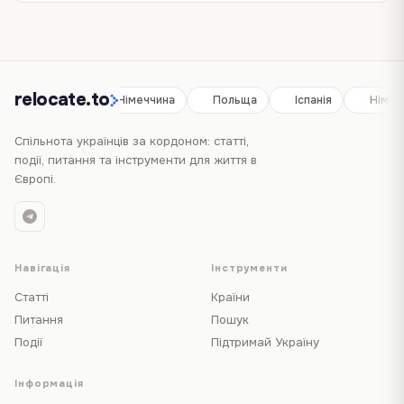
relocate.to
Іспанія
Німеччина
Польща
Іспанія
Німеч
Спільнота українців за кордоном: статті,
події, питання та інструменти для життя в
Європі.
Навігація
Інструменти
Статті
Країни
Питання
Пошук
Події
Підтримай Україну
Інформація