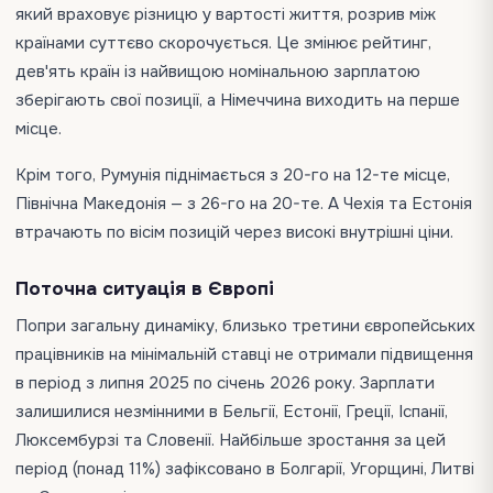
який враховує різницю у вартості життя, розрив між
країнами суттєво скорочується. Це змінює рейтинг,
дев'ять країн із найвищою номінальною зарплатою
зберігають свої позиції, а Німеччина виходить на перше
місце.
Крім того, Румунія піднімається з 20-го на 12-те місце,
Північна Македонія — з 26-го на 20-те. А Чехія та Естонія
втрачають по вісім позицій через високі внутрішні ціни.
Поточна ситуація в Європі
Попри загальну динаміку, близько третини європейських
працівників на мінімальній ставці не отримали підвищення
в період з липня 2025 по січень 2026 року. Зарплати
залишилися незмінними в Бельгії, Естонії, Греції, Іспанії,
Люксембурзі та Словенії. Найбільше зростання за цей
період (понад 11%) зафіксовано в Болгарії, Угорщині, Литві