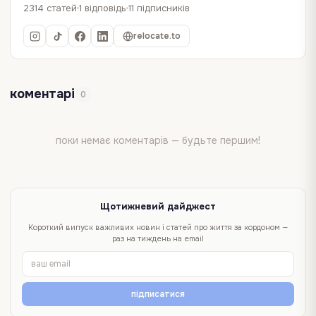
2314 статей
1 відповідь
11 підписників
relocate.to
коментарі
0
поки немає коментарів — будьте першим!
Щотижневий дайджест
Короткий випуск важливих новин і статей про життя за кордоном —
раз на тиждень на email
підписатися