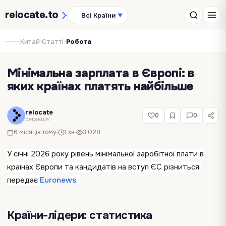
relocate
.to
Всі Країни
▼
›
›
Китай
Статті
Робота
Мінімальна зарплата в Європі: в
яких країнах платять найбільше
relocate
0
0
редакція
6 місяців тому
1 хв
3 028
У січні 2026 року рівень мінімальної заробітної плати в
країнах Європи та кандидатів на вступ ЄС різниться,
передає
Euronews
.
Країни-лідери: статистика