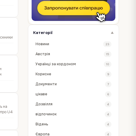
Категорії
▼
ускники
Новини
23
Австрія
15
Українці за кордоном
10
и
Корисне
и
9
Документи
7
цікаве
6
Дозвілля
4
ть на
етро U4
відпочинок
4
Відень
4
Європа
4