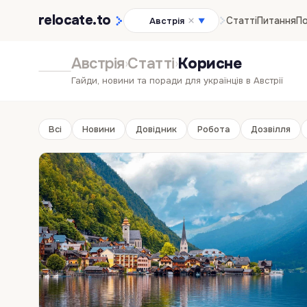
relocate
.to
Статті
Питання
По
Австрія
▼
Австрія
Статті
Корисне
›
›
Гайди, новини та поради для українців в Австрії
Всі
Новини
Довідник
Робота
Дозвілля