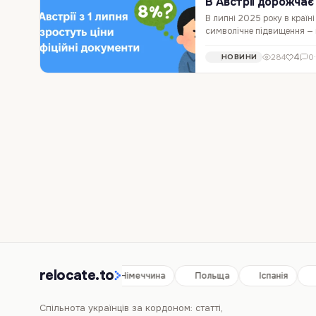
В Австрії дорожчає
В липні 2025 року в країн
символічне підвищення — ц
випадках — і більше. Це ст
4
284
0
НОВИНИ
relocate.to
Іспанія
Німеччина
Польща
Іспанія
Спільнота українців за кордоном: статті,