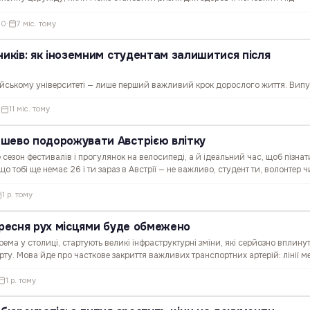
і продуктів у різних країнах, зокрема й в Австрії. Як…
0
·
7 міс. тому
ників: як іноземним студентам залишитися після
йському університеті — лише перший важливий крок дорослого життя. Вип
пломи, відчувають змішані емоції: радість, гордість і легкий страх перед
·
11 міс. тому
з них прагне залишитись в країні й далі. Які існують…
шево подорожувати Австрією влітку
е сезон фестивалів і прогулянок на велосипеді, а й ідеальний час, щоб пізнат
що тобі ще немає 26 і ти зараз в Австрії — не важливо, студент ти, волонтер ч
ьним рюкзаком, — тобі варто дізнатися про…
1 р. тому
ересня рух місцями буде обмежено
окрема у столиці, стартують великі інфраструктурні зміни, які серйозно вплину
ту. Мова йде про часткове закриття важливих транспортних артерій: лінії м
електрички S-Bahn . Це торкнеться…
1 р. тому