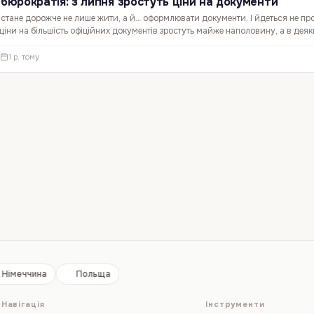
 бюрократія: з липня зростуть ціни на документи
і стане дорожче не лише жити, а й… оформлювати документи. І йдеться не пр
іни на більшість офіційних документів зростуть майже наполовину, а в деяк
осується всіх, хто подає на паспорт, водійські…
·
1 р. тому
Німеччина
Польща
Навігація
Інструменти