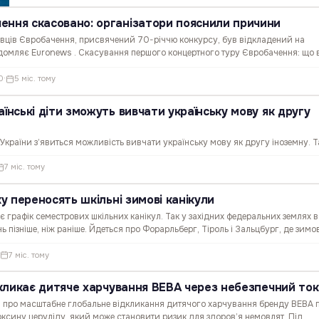
ення скасовано: організатори пояснили причини
ців Євробачення, присвячений 70-річчю конкурсу, був відкладений на
ідомляє Euronews . Скасування першого концертного туру Євробачення: що 
ні 2026 року та охопити 10 європейських міст: Лондон,…
0
·
5 міс. тому
аїнські діти зможуть вивчати українську мову як другу
з України з’явиться можливість вивчати українську мову як другу іноземну. Т
ада столиці Австрії, реагуючи на зростання кількості українських учнів у шк
7 міс. тому
мат передбачає, що українська мова зможе…
ку переносять шкільні зимові канікули
є графік семестрових шкільних канікул. Так у західних федеральних землях 
 пізніше, ніж раніше. Йдеться про Форарльберг, Тіроль і Зальцбург, де зимо
ого на третій тиждень лютого. Рішення уряду…
·
7 міс. тому
ідкликає дитяче харчування BEBA через небезпечний то
а про масштабне глобальне відкликання дитячого харчування бренду BEBA 
ксину церуліду, який може становити ризик для здоров’я немовлят. Під