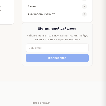
о
Зміни
3
их
тимчасовийзахист
3
Щотижневий дайджест
Найважливіше про вашу країну: новини, гайди,
зміни в правилах — раз на тиждень
підписатися
Інформація