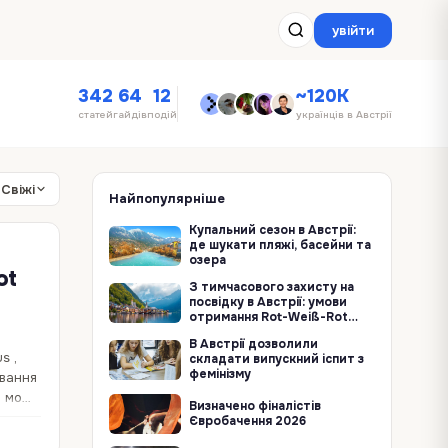
увійти
342
64
12
~120K
статей
гайдів
подій
українців в Австрії
Свіжі
Найпопулярніше
Купальний сезон в Австрії:
де шукати пляжі, басейни та
озера
ot
З тимчасового захисту на
посвідку в Австрії: умови
отримання Rot-Weiß-Rot
Karte Plus
В Австрії дозволили
s ,
складати випускний іспит з
фемінізму
ивання
а може
Визначено фіналістів
Євробачення 2026