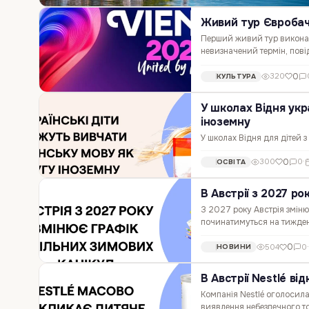
Живий тур Євробач
Перший живий тур виконав
невизначений термін, пов
Тур мав стартувати в черв
0
320
КУЛЬТУРА
У школах Відня укр
іноземну
У школах Відня для дітей 
рішення ухвалила міська вл
0
300
0
·
ОСВІТА
системі міста. Новий фор
В Австрії з 2027 ро
З 2027 року Австрія зміню
починатимуться на тиждень
перерва зміститься з друг
0
504
0
НОВИНИ
В Австрії Nestlé в
Компанія Nestlé оголосил
виявлення небезпечного то