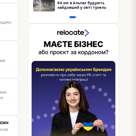
64 км: в Альпах будують
найдовший у світі тунель
відомо
аке
ільній
вони
ва
ксин
після