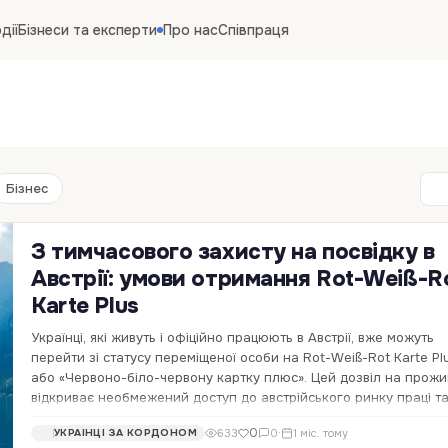
дії
Бізнеси та експерти
Про нас
Співпраця
Бізнес
З тимчасового захисту на посвідку в
Австрії: умови отримання Rot-Weiß-R
Karte Plus
Українці, які живуть і офіційно працюють в Австрії, вже можуть
перейти зі статусу переміщеної особи на Rot-Weiß-Rot Karte Plu
або «Червоно-біло-червону картку плюс». Цей дозвіл на прож
відкриває необмежений доступ до австрійського ринку праці т
стати кроком до…
0
633
0
·
1 міс. тому
УКРАЇНЦІ ЗА КОРДОНОМ