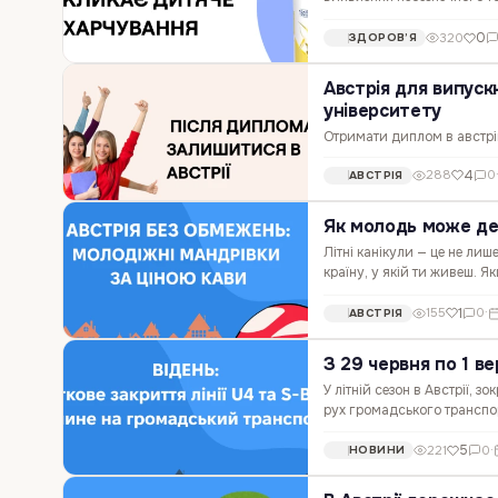
відкликання потрапили сотн
0
320
ЗДОРОВ’Я
Австрія для випуск
університету
Отримати диплом в австрі
вишів, тримаючи в руках ди
4
288
0
АВСТРІЯ
невідомим. Адже більшість 
Як молодь може де
Літні канікули — це не лиш
країну, у якій ти живеш. Як
просто мандрівник зі шкіл
1
155
0
·
АВСТРІЯ
З 29 червня по 1 в
У літній сезон в Австрії, з
рух громадського транспор
і кількох ділянок міської 
5
221
0
·
НОВИНИ