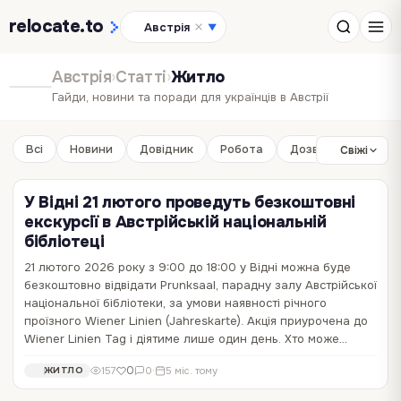
relocate
.to
Австрія
▼
Австрія
›
Статті
›
Житло
Гайди, новини та поради для українців в Австрії
Всі
Новини
Довідник
Робота
Дозвілля
Бізне
Свіжі
У Відні 21 лютого проведуть безкоштовні
екскурсії в Австрійській національній
бібліотеці
21 лютого 2026 року з 9:00 до 18:00 у Відні можна буде
безкоштовно відвідати Prunksaal, парадну залу Австрійської
національної бібліотеки, за умови наявності річного
проїзного Wiener Linien (Jahreskarte). Акція приурочена до
Wiener Linien Tag і діятиме лише один день. Хто може…
0
157
0
·
5 міс. тому
ЖИТЛО