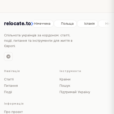
relocate.to
Іспанія
Німеччина
Польща
Іспанія
Німе
Спільнота українців за кордоном: статті,
події, питання та інструменти для життя в
Європі.
Навігація
Інструменти
Статті
Країни
Питання
Пошук
Події
Підтримай Україну
Інформація
Про проєкт