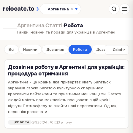
relocate
.to
Аргентина
▼
Аргентина
›
Статті
›
Робота
Гайди, новини та поради для українців в Аргентині
Всі
Новини
Довідник
Робота
Дозвілля
Бізне
Свіжі
Дозвіл на роботу в Аргентині для українців:
процедура отримання
Аргентина - це країна, яка привертає увагу багатьох
Робота в Аргентині для українців: як
українців своєю багатою культурною спадщиною,
працевлаштуватися, документи та пошук
красивими пейзажами та привітними мешканцями. Багато
вакансій
людей мріють про можливість працювати в цій країні,
відчути її атмосферу та знайти нові перспективи. Однак,
Шукаєте нові можливості для кар'єрного росту та перспективного
перш ніж розпочати…
майбутнього? Аргентина може бути чудовим вибором для
українців, які мріють про роботу за кордоном. Ця країна має багаті
1
2 606
0
·
3 р. тому
РОБОТА
4
925
0
·
3 р. тому
РОБОТА
можливості в сферах IT, фінансів, медицини, туризму та багатьох
інших галузях. Однак, якщо ви…