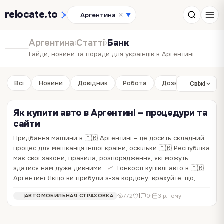
relocate
.to
Аргентина
▼
Аргентина
›
Статті
›
Банк
Гайди, новини та поради для українців в Аргентині
Всі
Новини
Довідник
Робота
Дозвілля
Бізне
Свіжі
Як купити авто в Аргентині – процедури та
сайти
Придбання машини в 🇦🇷 Аргентині – це досить складний
Як українцям відкрити рахунок у банку в
процес для мешканця іншої країни, оскільки 🇦🇷 Республіка
Аргентині?
Як переказати гроші із Аргентини в Україну?
має свої закони, правила, розпорядження, які можуть
здатися нам дуже дивними . 📈 Тонкості купівлі авто в 🇦🇷
Українці, які планують поїздку до Аргентини, можуть зіткнутися з
Переказ грошей між різними країнами може стати справжньою
Аргентині Якщо ви прибули з-за кордону, врахуйте, що,…
різними туристичними і побутовими питаннями, зокрема,
головною білью для тих, хто має потребу в такому переказі. І не
відкриття банківського рахунку. При цьому відкриття банківського
дивно, оскільки різні провайдери пропонують різні умови, комісії
2
2
752
1 068
0
·
0
·
3 р. тому
3 р. тому
БАНК
БАНК
1
772
0
·
3 р. тому
АВТОМОБИЛЬНАЯ СТРАХОВКА
рахунку в Аргентині може бути корисною процедурою, оскільки
та обмінні курси, що робить процес переказу досить складним та
дозволяє здійснювати фінансові…
заплутаним. У цьому тексті ми…