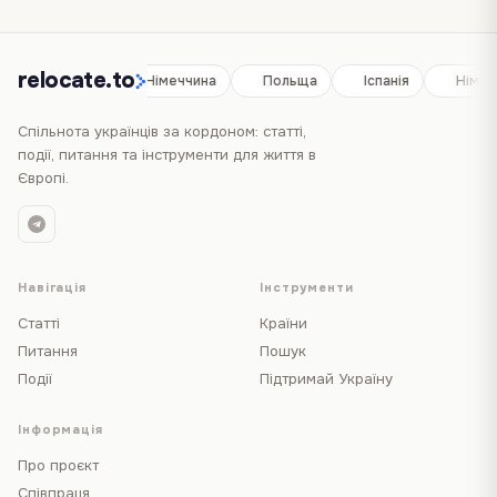
relocate.to
Іспанія
Німеччина
Польща
Іспанія
Німеч
Спільнота українців за кордоном: статті,
події, питання та інструменти для життя в
Європі.
Навігація
Інструменти
Статті
Країни
Питання
Пошук
Події
Підтримай Україну
Інформація
Про проєкт
Співпраця