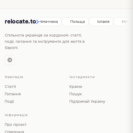
relocate.to
Іспанія
Німеччина
Польща
Іспанія
Німеч
Спільнота українців за кордоном: статті,
події, питання та інструменти для життя в
Європі.
Навігація
Інструменти
Статті
Країни
Питання
Пошук
Події
Підтримай Україну
Інформація
Про проєкт
Співпраця