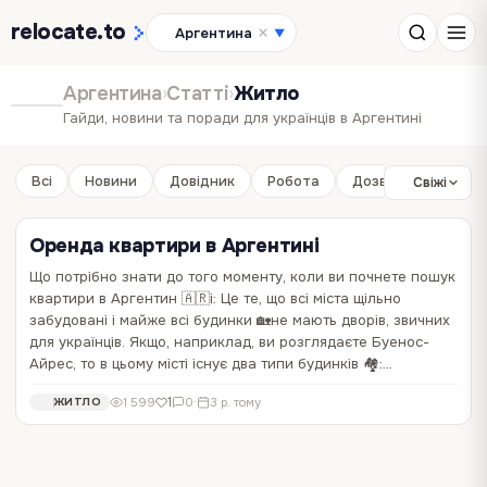
relocate
.to
Аргентина
▼
Аргентина
›
Статті
›
Житло
Гайди, новини та поради для українців в Аргентині
Всі
Новини
Довідник
Робота
Дозвілля
Бізне
Свіжі
Оренда квартири в Аргентині
Що потрібно знати до того моменту, коли ви почнете пошук
квартири в Аргентин 🇦🇷і: Це те, що всі міста щільно
забудовані і майже всі будинки 🏡не мають дворів, звичних
для українців. Якщо, наприклад, ви розглядаєте Буенос-
Айрес, то в цьому місті існує два типи будинків 🏘️:…
1
1 599
0
·
3 р. тому
ЖИТЛО