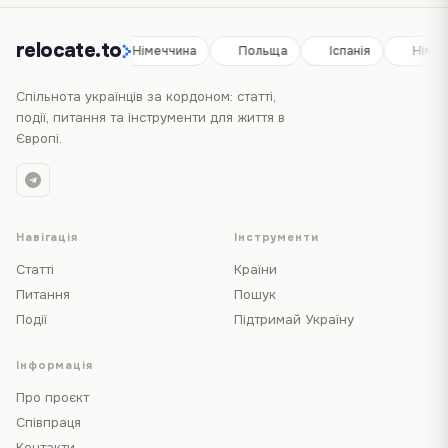
relocate.to
Іспанія
Німеччина
Польща
Іспанія
Німеч
Спільнота українців за кордоном: статті,
події, питання та інструменти для життя в
Європі.
Навігація
Інструменти
Статті
Країни
Питання
Пошук
Події
Підтримай Україну
Інформація
Про проєкт
Співпраця
Контакти