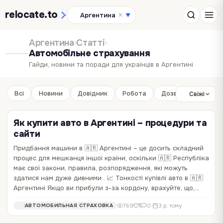
relocate
.to
Аргентина
▼
Аргентина
›
Статті
›
Автомобільне страхування
Гайди, новини та поради для українців в Аргентині
Всі
Новини
Довідник
Робота
Дозвілля
Бізне
Свіжі
Як купити авто в Аргентині – процедури та
сайти
Придбання машини в 🇦🇷 Аргентині – це досить складний
процес для мешканця іншої країни, оскільки 🇦🇷 Республіка
має свої закони, правила, розпорядження, які можуть
здатися нам дуже дивними . 📈 Тонкості купівлі авто в 🇦🇷
Аргентині Якщо ви прибули з-за кордону, врахуйте, що,…
1
769
0
·
3 р. тому
АВТОМОБИЛЬНАЯ СТРАХОВКА