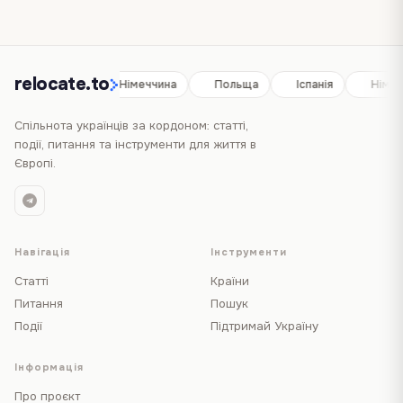
relocate.to
Іспанія
Німеччина
Польща
Іспанія
Німеч
Спільнота українців за кордоном: статті,
події, питання та інструменти для життя в
Європі.
Навігація
Інструменти
Статті
Країни
Питання
Пошук
Події
Підтримай Україну
Інформація
Про проєкт