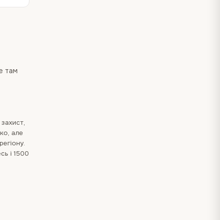
де там
 захист,
ко, але
регіону.
сь і 1500