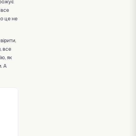
грожує
 все
що це не
вірити,
, все
ю, як
. А