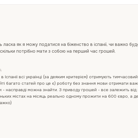
ь ласка як я можу податися на біженство в іспанії, чи важко бу
скільки потрібно мати з собою на перший час грошей.
д.
 в Іспанії всі українці (за деяким критерієм) отримують тимчасовий
йті багато статей про це є) роботу без знання мови отримати важ
 - насправді можна знайти. З приводу грошей - все залежить від 
ньких містах на місяць реально одному прожити на 600 євро, а де
важко)