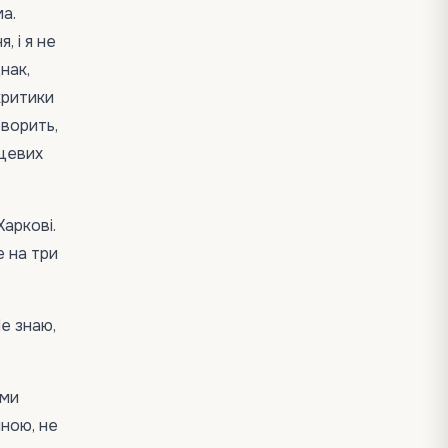
а.
, і я не
нак,
критики
оворить,
сцевих
Харкові.
е на три
е знаю,
іми
чною, не