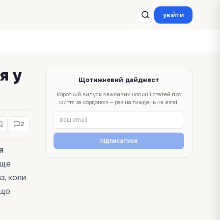
увійти
я у
Щотижневий дайджест
Короткий випуск важливих новин і статей про
життя за кордоном — раз на тиждень на email
2
підписатися
я
 ще
з, коли
 що