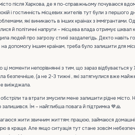
істо після Харкова, де я по-справжньому почуваюся вдом
окій і гостинність місцевих жителів тут були з першого дня
блемами, які виникають в інших країнах з іммігрантами. Од
илися й політичні напруги – місцева влада отримує шквал 
ила людей про загрозу стихії заздалегідь. Дехто навіть г
и на допомогу іншим країнам, треба було залишити для мі
о ці моменти непорівнянні з тим, що зараз відбувається у 
ла безпечніше, (а не 2-3 тижні , які затягнулися вже майж
 не виїжджала.
 обстріли та втрати змусили мене залишити рідне місто. Н
о залишився. Їм – найглибша повага й підтримка 💙🙏
намагаюся жити звичним життям: працюю, займаюся домашн
вірю в краще. Але якщо ситуація тут стане зовсім небезпе