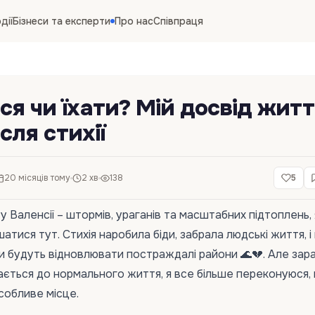
дії
Бізнеси та експерти
Про нас
Співпраця
я чи їхати? Мій досвід житт
ісля стихії
20 місяців тому
2 хв
138
5
 у Валенсії – штормів, ураганів та масштабних підтоплень, 
атися тут. Стихія наробила біди, забрала людські життя, і
и будуть відновлювати постраждалі райони 🌊💔. Але зара
ється до нормального життя, я все більше переконуюся,
собливе місце.