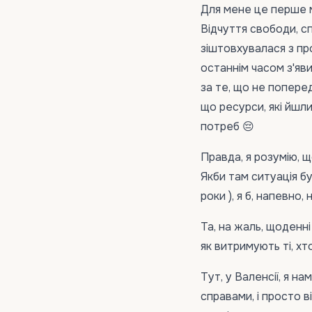
Для мене це перше м
Відчуття свободи, сп
зіштовхувалася з про
останнім часом з'яв
за те, що не поперед
що ресурси, які йшл
потреб 😔
Правда, я розумію, щ
Якби там ситуація бу
роки ), я б, напевно,
Та, на жаль, щоденні
як витримують ті, хт
Тут, у Валенсії, я 
справами, і просто 