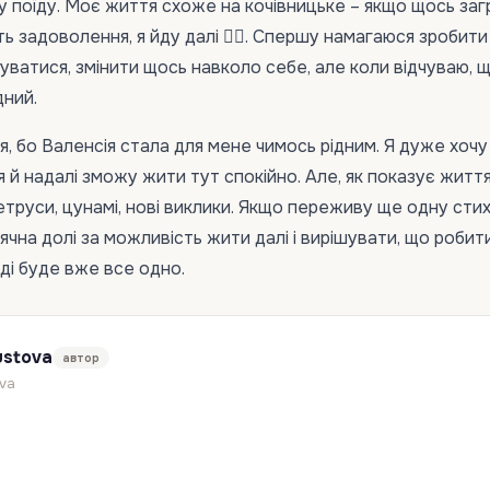
у поїду. Моє життя схоже на кочівницьке – якщо щось за
ь задоволення, я йду далі 🚶‍♀️. Спершу намагаюся зробити
ватися, змінити щось навколо себе, але коли відчуваю, 
дний.
, бо Валенсія стала для мене чимось рідним. Я дуже хочу 
 й надалі зможу жити тут спокійно. Але, як показує життя
труси, цунамі, нові виклики. Якщо переживу ще одну стихі
чна долі за можливість жити далі і вирішувати, що робити
оді буде вже все одно.
ustova
автор
va