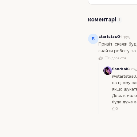
коментарі
1
startstas0
4 груд.
S
Привіт, скажи буд
знайти роботу та 
0
Відповісти
SandraK
4 гру
@startstas0,
на цьому са
якщо шукати
Десь в мале
буде дуже 
0