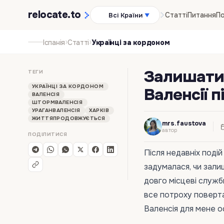
relocate
.to
Статті
Питання
По
Всі Країни
▼
›
›
Іспанія
Статті
Українці за кордоном
Залишатис
ТЕГИ
УКРАЇНЦІ ЗА КОРДОНОМ
Валенсії п
ВАЛЕНСІЯ
ШТОРМВАЛЕНСІЯ
УРАГАНВАЛЕНСІЯ
ХАРКІВ
ЖИТТЯПРОДОВЖУЄТЬСЯ
mrs.faustova
автор
ПОДІЛИТИСЯ
Після недавніх подій
задумалася, чи залиш
довго місцеві служб
все потроху поверта
Валенсія для мене о