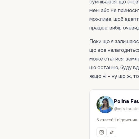
сумніваюся, що знов
мені або не приносит
можливе, щоб адапту
працює, вибір очеви
Поки що я залишаюся
що все налагодиться
може статися: земле
цю останню, буду вдя
якщо ні – ну що ж, т
Polina Fa
@mrs.fausto
5 статей
1 підписник