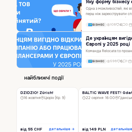
Яку форму бізнесу 
Одна з можливостей, які в
перш ніж зареєструвати с
бізнесу обрати — ФОП (анал
4
108
0
·
БІЗНЕС
Де українцям вигі
Європі у 2025 році
Команда Relocate.to проана
Європейського Союзу. Ми оц
6
598
1
·
БІЗНЕС
попит на ІТ-кадри та умо
найближчі події
DZIDZIO! Zürich!
BALTIC WAVE FEST! Gdań
КОНЦЕРТ
КОНЦЕРТ
16 жовтня
Цюріх (Кр. 9)
22 серпня
· 16:00
Гдансь
від 55 CHF
від 149 PLN
детальніше →
детальніш