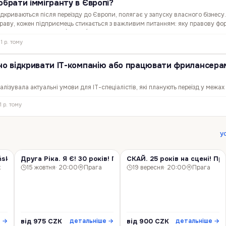
обрати іммігранту в Європі?
ідкриваються після переїзду до Європи, полягає у запуску власного бізнесу
праву, кожен підприємець стикається з важливим питанням: яку правову фо
ог sole proprietorship), ТОВ (GmbH, Sàrl, Sp. z…
1 р. тому
дно відкривати ІТ-компанію або працювати фрилансера
лізувала актуальні умови для ІТ-спеціалістів, які планують переїзд у межах
інили швидкість і вартість реєстрації, податки, соціальні внески, рівень жи
1 р. тому
ви перебування для власників тимчасового захисту…
у
sk!
Друга Ріка. Я Є! 30 років! Прага!
СКАЙ. 25 років на сцені! Пра
КОНЦЕРТ
КОНЦЕРТ
к
15 жовтня
· 20:00
Прага
19 вересня
· 20:00
Прага
від 975 CZK
від 900 CZK
е →
детальніше →
детальніше →