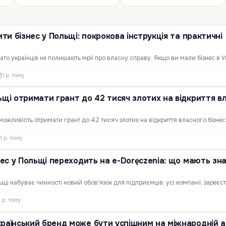
ити бізнес у Польщі: покрокова інструкція та практичні
ато українців не полишають мрії про власну справу. Якщо ви мали бізнес в У
и підприємцем — у Польщі це можливо. З 2022 року громадяни України можу
1 р. тому
х самих умовах, як і поляки. Єдина умова —…
ьщі отримати грант до 42 тисяч злотих на відкриття вл
 можливість отримати грант до 42 тисяч злотих на відкриття власного бізнес
мована на стимулювання підприємницької діяльності та зниження рівня безр
1 р. тому
e.to дізналася умови отримання такого…
знес у Польщі переходить на e-Doręczenia: що мають зн
льщі набуває чинності новий обов'язок для підприємців: усі компанії, зареєс
реєстрі (KRS) до 1 січня 2025 року, повинні мати активну електронну адрес
1 р. тому
раємось разом з командою Relocate.to . Що…
раїнський бренд може бути успішним на міжнародній а