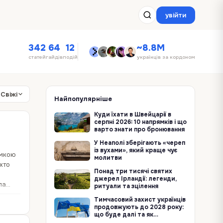
увійти
342
64
12
~8.8M
статей
гайдів
подій
українців за кордоном
Свіжі
Найпопулярніше
Куди їхати в Швейцарії в
серпні 2026: 10 напрямків і що
варто знати про бронювання
У Неаполі зберігають «череп
із вухами», який краще чує
имкою
молитви
хто
Понад три тисячі святих
джерел Ірландії: легенди,
ла
ритуали та зцілення
Тимчасовий захист українців
продовжують до 2028 року:
що буде далі та як
залишитися в ЄС