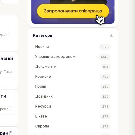
країні
Категорії
▼
ть
Новини
1623
Українці за кордоном
1246
асної
Документи
815
у. Така
Корисне
702
обіття
Гроші
380
ати
Довідник
320
Ресурси
279
тровані
у в
цікаве
277
Європа
272
рені"