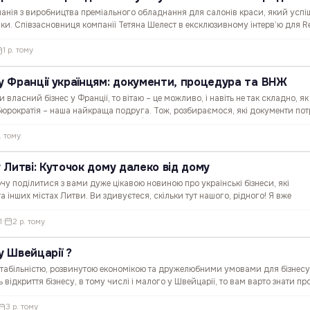
анія з виробництва преміального обладнання для салонів краси, який успі
и. Співзасновниця компанії Тетяна Шелест в ексклюзивному інтерв’ю для R
 і порадами для підприємців, які розмірковують над…
1 р. тому
 у Франції українцям: документи, процедура та ВНЖ
власний бізнес у Франції, то вітаю – це можливо, і навіть не так складно, як
 бюрократія – наша найкраща подруга. Тож, розбираємося, які документи потр
а отримати карту проживання (ВНЖ). 📌 Вибір…
р. тому
у Литві: Куточок дому далеко від дому
очу поділитися з вами дуже цікавою новиною про українські бізнеси, які
а інших містах Литви. Ви здивуєтеся, скільки тут нашого, рідного! Я вже
 ресторани у Литві, можете знайти пост про це тут. Галя…
1
·
2 р. тому
у Швейцарії ?
табільністю, розвинутою економікою та дружелюбними умовами для бізнесу
відкриття бізнесу, в тому числі і малого у Швейцарії, то вам варто знати про
 корисними для розпочатку вашого…
3 р. тому