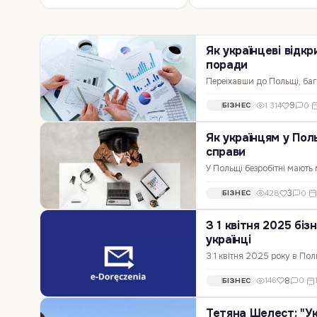
Як українцеві відкр
поради
Переїхавши до Польщі, баг
або тільки плануєте стат
9
1 314
0
·
БІЗНЕС
відкривати бізнес на таки
Як українцям у Пол
справи
У Польщі безробітні мають
фінансова підтримка спря
3
428
0
·
БІЗНЕС
в країні. Команда Relocat
З 1 квітня 2025 бі
українці
​З 1 квітня 2025 року в По
в Національному судовому 
8
146
0
·
БІЗНЕС
системі e-Doręczeń. Розби
Тетяна Шелест: "Ук