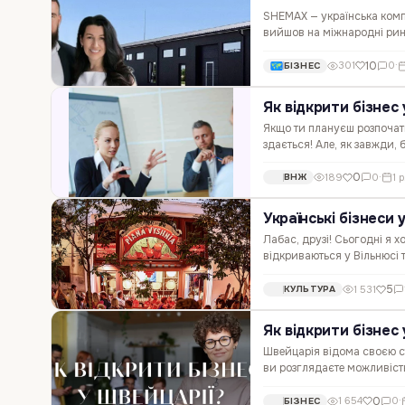
SHEMAX — українська комп
вийшов на міжнародні ринк
поділилася своїм досвідом
10
301
0
·
БІЗНЕС
Як відкрити бізнес
Якщо ти плануєш розпочати 
здається! Але, як завжди,
зареєструвати компанію т
0
189
0
·
1 
ВНЖ
Українські бізнеси 
Лабас, друзі! Сьогодні я х
відкриваються у Вільнюсі т
розповідала про українські
5
1 531
КУЛЬТУРА
Як відкрити бізнес 
Швейцарія відома своєю с
ви розглядаєте можливість 
аспекти, які можуть бути
0
1 654
0
·
БІЗНЕС