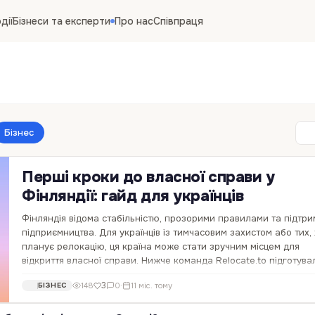
дії
Бізнеси та експерти
Про нас
Співпраця
Бізнес
Перші кроки до власної справи у
Фінляндії: гайд для українців
Фінляндія відома стабільністю, прозорими правилами та підтр
підприємництва. Для українців із тимчасовим захистом або тих, 
планує релокацію, ця країна може стати зручним місцем для
відкриття власної справи. Нижче команда Relocate.to підготува
основні речі, які варто…
3
148
0
·
11 міс. тому
БІЗНЕС