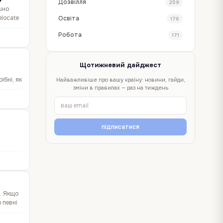
Дозвілля
259
шно
elocate
Освіта
176
Робота
171
Щотижневий дайджест
ібні, як
Найважливіше про вашу країну: новини, гайди,
зміни в правилах — раз на тиждень
підписатися
. Якщо
 певні