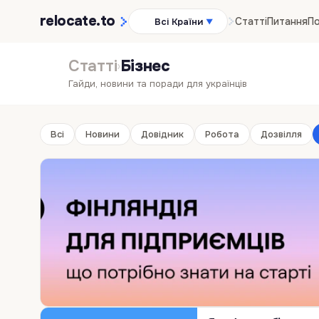
relocate
.to
Статті
Питання
По
Всі Країни
▼
Статті
Бізнес
›
Гайди, новини та поради для українців
Всі
Новини
Довідник
Робота
Дозвілля