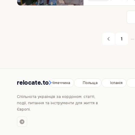
...
1
relocate.to
Іспанія
Німеччина
Польща
Іспанія
Спільнота українців за кордоном: статті,
події, питання та інструменти для життя в
Європі.