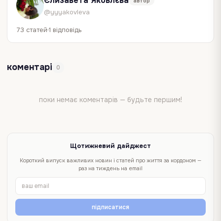
Єлизавета Яковлєва
автор
@yyyakovleva
73 статей
1 відповідь
коментарі
0
поки немає коментарів — будьте першим!
Щотижневий дайджест
Короткий випуск важливих новин і статей про життя за кордоном —
раз на тиждень на email
підписатися