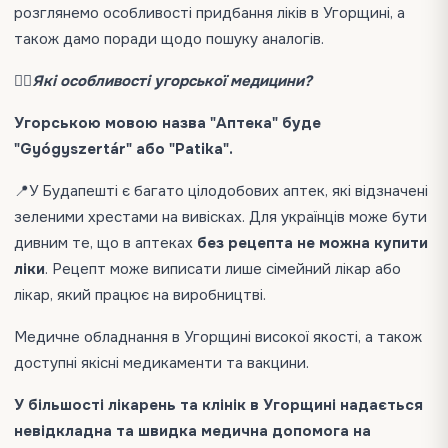
розглянемо особливості придбання ліків в Угорщині, а
також дамо поради щодо пошуку аналогів.
👩‍⚕️Які особливості угорської медицини?
Угорською мовою назва "Аптека" буде
"Gyógyszertár" або "Patika".
📍У Будапешті є багато цілодобових аптек, які відзначені
зеленими хрестами на вивісках. Для українців може бути
дивним те, що в аптеках
без рецепта не можна купити
ліки
. Рецепт може виписати лише сімейний лікар або
лікар, який працює на виробництві.
Медичне обладнання в Угорщині високої якості, а також
доступні якісні медикаменти та вакцини.
У більшості лікарень та клінік в Угорщині надається
невідкладна та швидка медична допомога на