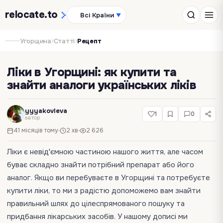
relocate
.to
Всі Країни
▼
›
›
Угорщина
Статті
Рецепт
Ліки в Угорщині: як купити та
знайти аналоги українських ліків
yyyakovleva
1
0
автор
41 місяців тому
2 хв
2 626
Ліки є невід'ємною частиною нашого життя, але часом
буває складно знайти потрібний препарат або його
аналог. Якщо ви перебуваєте в Угорщині та потребуєте
купити ліки, то ми з радістю допоможемо вам знайти
правильний шлях до цілеспрямованого пошуку та
придбання лікарських засобів. У нашому дописі ми