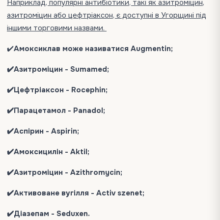
Наприклад, популярні антибіотики, такі як азитроміцин,
азитроміцин або цефтріаксон, є доступні в Угорщині під
іншими торговими назвами.
✔️
Амоксиклав може називатися Augmentin;
✔️Азитроміцин - Sumamed;
✔️Цефтріаксон - Rocephin;
✔️Парацетамол - Panadol;
✔️Аспірин - Aspirin;
✔️Амоксицилін - Aktil;
✔️Азитроміцин - Azithromycin;
✔️Активоване вугілля - Activ szenet;
✔️Діазепам - Seduxen.