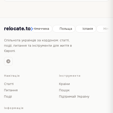
relocate.to
Іспанія
Німеччина
Польща
Іспанія
Німеч
Спільнота українців за кордоном: статті,
події, питання та інструменти для життя в
Європі.
Навігація
Інструменти
Статті
Країни
Питання
Пошук
Події
Підтримай Україну
Інформація