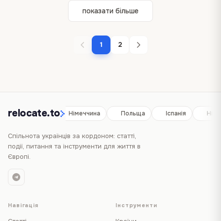
показати більше
1
2
relocate.to
Іспанія
Німеччина
Польща
Іспанія
Німе
Спільнота українців за кордоном: статті,
події, питання та інструменти для життя в
Європі.
Навігація
Інструменти