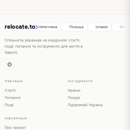
relocate.to
Іспанія
Німеччина
Польща
Іспанія
Німе
Спільнота українців за кордоном: статті,
події, питання та інструменти для життя в
Європі.
Навігація
Інструменти
Статті
Країни
Питання
Пошук
Події
Підтримай Україну
Інформація
Про проєкт