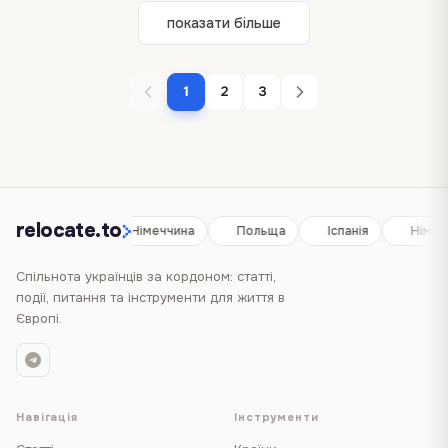
показати більше
1
2
3
relocate.to
Іспанія
Німеччина
Польща
Іспанія
Німеч
Спільнота українців за кордоном: статті,
події, питання та інструменти для життя в
Європі.
Навігація
Інструменти