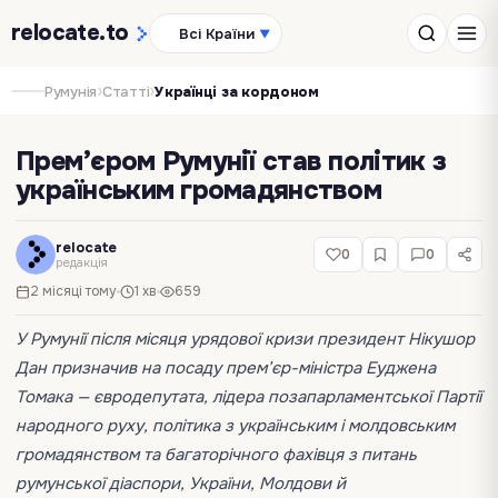
relocate
.to
Всі Країни
▼
›
›
Румунія
Статті
Українці за кордоном
Прем’єром Румунії став політик з
українським громадянством
relocate
0
0
редакція
2 місяці тому
1 хв
659
У Румунії після місяця урядової кризи президент Нікушор
Дан призначив на посаду прем’єр-міністра Еуджена
Томака — євродепутата, лідера позапарламентської Партії
народного руху, політика з українським і молдовським
громадянством та багаторічного фахівця з питань
румунської діаспори, України, Молдови й