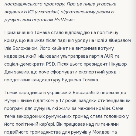
пострадянського простору. Про це пише угорське
видання HVG у матеріалі, підготовленому разом із
румунським порталом HotNews.
Призначення Томака стало відповіддю на політичну
кризу, що виникла після падіння уряду на чолі з лібералом
Іліє Боложаном. Його кабінет не витримав вотуму
недовіри, який ініціювали ультраправа партія AUR та
соціал-демократи PSD. Після цього президент Нікушор
Дан заявив, що хоче сформувати експертний уряд, і
представив кандидатуру Еуджена Томака.
Томак народився в українській Бессарабії й переїхав до
Румунії лише підлітком, у 17 років, завдяки стипендіальній
програмі для румунів, які жили за межами країни. Саме
тема закордонних румунських громад стала головною у
його політичній кар’єрі. Він працював над питаннями
подвійного громадянства для румунів у Молдові та