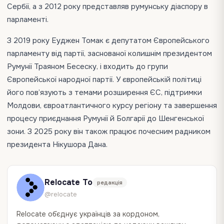
Сербії, а з 2012 року представляв румунську діаспору в
парламенті.
З 2019 року Еуджен Томак є депутатом Європейського
парламенту від партії, заснованої колишнім президентом
Румунії Траяном Бесеску, і входить до групи
Європейської народної партії. У європейській політиці
його пов’язують з темами розширення ЄС, підтримки
Молдови, євроатлантичного курсу регіону та завершення
процесу приєднання Румунії й Болгарії до Шенгенської
зони. З 2025 року він також працює почесним радником
президента Нікушора Дана.
Relocate To
редакція
@relocate
Relocate об`єднує українців за кордоном,