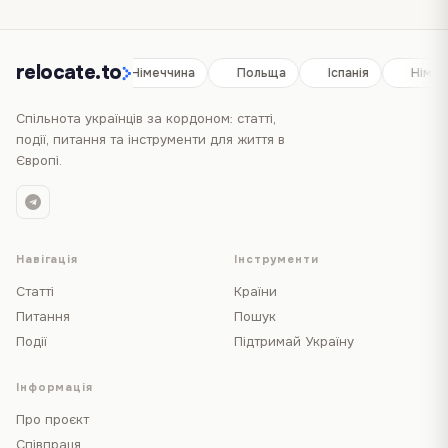
relocate.to
Іспанія
Німеччина
Польща
Іспанія
Німеч
Спільнота українців за кордоном: статті,
події, питання та інструменти для життя в
Європі.
Навігація
Інструменти
Статті
Країни
Питання
Пошук
Події
Підтримай Україну
Інформація
Про проєкт
Співпраця