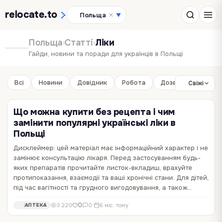
relocate
.to
Польща
▼
Польща
›
Статті
›
Ліки
Гайди, новини та поради для українців в Польщі
Всі
Новини
Довідник
Робота
Дозвілля
Бізне
Свіжі
Що можна купити без рецепта і чим
замінити популярні українські ліки в
Польщі
Дисклеймер: цей матеріал має інформаційний характер і не
Де купити Де-Нол у Польщі та які аналоги
замінює консультацію лікаря. Перед застосуванням будь-
доступні
яких препаратів прочитайте листок-вкладиш, врахуйте
протипоказання, взаємодії та ваші хронічні стани. Для дітей,
Де-Нол у Польщі один із тих препаратів, який українці звикли
під час вагітності та грудного вигодовування, а також…
купувати на автоматі, однак в польських аптеках ця назва
зазвичай не зустрічається. Щоб не витрачати час на пошуки й не
9
5 734
0
·
6 міс. тому
АПТЕКА
0
3 220
0
·
6 міс. тому
АПТЕКА
ризикувати самолікуванням, важливо знати, яку діючу речовину
шукати та які польські аналоги можуть…