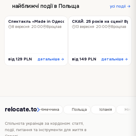
найближчі події в Польща
усі події →
Спектакль «Made in Одесса»! Вроцлав!
СКАЙ. 25 років на сцені! Вроц
КОНЦЕРТ
КОНЦЕРТ
8 вересня
· 20:00
Вроцлав
13 вересня
· 20:00
Вроцлав
від 129 PLN
від 149 PLN
детальніше →
детальніше →
relocate.to
Іспанія
Німеччина
Польща
Іспанія
Німеч
Спільнота українців за кордоном: статті,
події, питання та інструменти для життя в